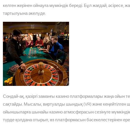
келген жерінен ойнауға мүмкіндік береді. Бұл жағдай, әсіре
тартылуына әкелуде.
Сондай-ақ, қазіргі заманғы казино платформалары жаңа ойын
сақтайды. Мысалы, виртуалды шындық (VR) және кеңейтілген шы
ойыншыларға шынайы казино атмосферасын сезінуге мүмкіндік 
түрде қолдана отырып, өз платформасын бәсекелестерінен ер