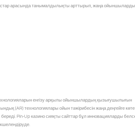
се, жастар арасында танымалдылықты арттырып, жаңа ойыншылард
 технологияларын енгізу арқылы ойыншылардың қызығушылығын
ндық (AR) технологиялары ойын тәжірибесін жаңа деңгейге көтер
береді. Pin-Up казино сияқты сайттар бұл инновацияларды белс
екшелендіруде.