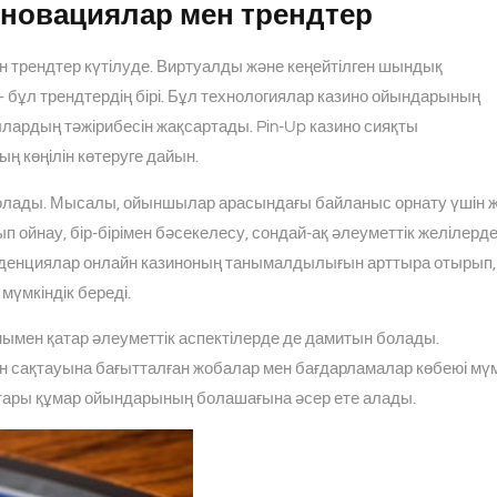
новациялар мен трендтер
 трендтер күтілуде. Виртуалды және кеңейтілген шындық
 бұл трендтердің бірі. Бұл технологиялар казино ойындарының
шылардың тәжірибесін жақсартады. Pin-Up казино сияқты
ң көңілін көтеруге дайын.
болады. Мысалы, ойыншылар арасындағы байланыс орнату үшін 
йнау, бір-бірімен бәсекелесу, сондай-ақ әлеуметтік желілерд
тенденциялар онлайн казиноның танымалдылығын арттыра отырып,
үмкіндік береді.
нымен қатар әлеуметтік аспектілерде де дамитын болады.
 сақтауына бағытталған жобалар мен бағдарламалар көбеюі мүм
стары құмар ойындарының болашағына әсер ете алады.