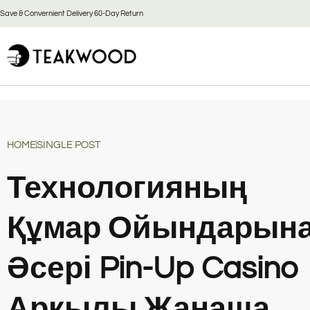
Save & Convernient Delivery 60-Day Return
HOME
SINGLE POST
Технологияның
Құмар Ойындарын
Әсері Pin-Up Casino
Арқылы Жаңаша