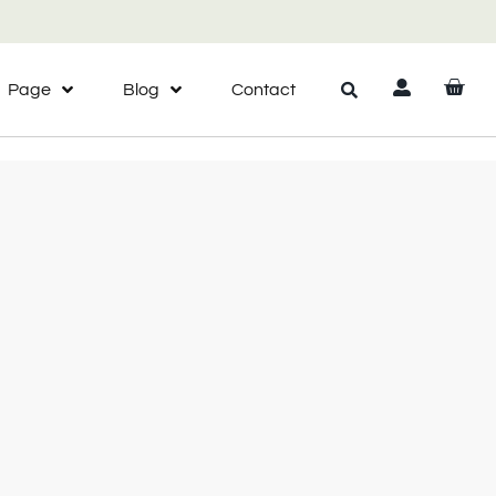
Page
Blog
Contact