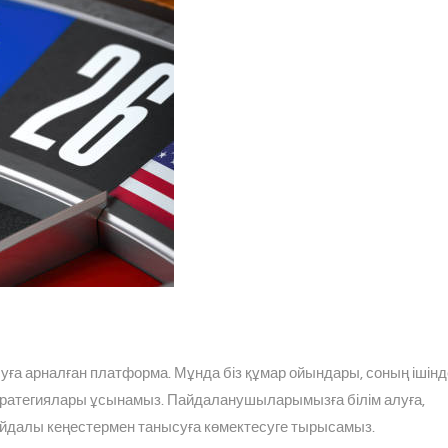
суға арналған платформа. Мұнда біз құмар ойындары, соның ішінд
 стратегиялары ұсынамыз. Пайдаланушыларымызға білім алуға,
і пайдалы кеңестермен танысуға көмектесуге тырысамыз.