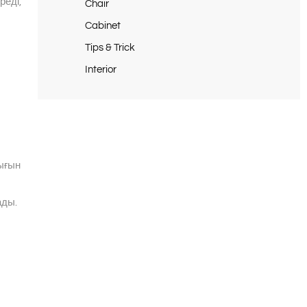
реді,
Chair
Cabinet
Tips & Trick
Interior
ығын
ады.