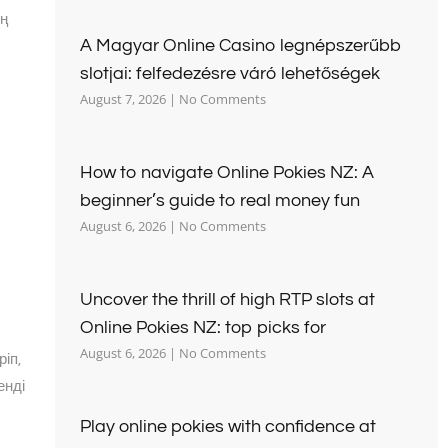
ың
A Magyar Online Casino legnépszerűbb
slotjai: felfedezésre váró lehetőségek
August 7, 2026
No Comments
How to navigate Online Pokies NZ: A
beginner’s guide to real money fun
August 6, 2026
No Comments
Uncover the thrill of high RTP slots at
Online Pokies NZ: top picks for
August 6, 2026
No Comments
іп,
енді
Play online pokies with confidence at