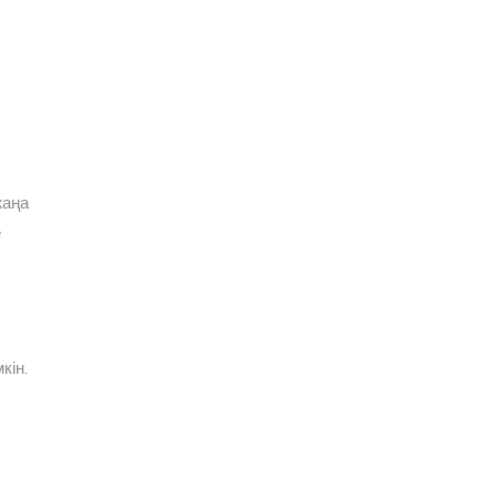
жаңа
е
кін.