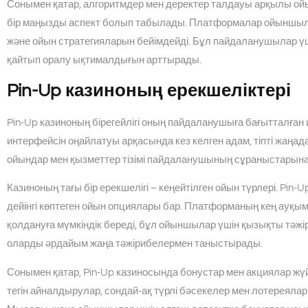
Сонымен қатар, алгоритмдер мен деректер талдауы арқылы ойы
бір маңызды аспект болып табылады. Платформалар ойыншыла
және ойын стратегияларын бейімдейді. Бұл пайдаланушылар үш
қайтып оралу ықтималдығын арттырады.
Pin-Up казиноның ерекшеліктері
Pin-Up казиноның бірегейлігі оның пайдаланушыға бағытталға
интерфейсін оңайлатуы арқасында кез келген адам, тіпті жаң
ойындар мен қызметтер тізімі пайдаланушының сұраныстарына с
Казиноның тағы бір ерекшелігі – кеңейтілген ойын түрлері. Pin-
дейінгі көптеген ойын опциялары бар. Платформаның кең ауқым
қолдануға мүмкіндік береді, бұл ойыншылар үшін қызықты тә
оларды әрдайым жаңа тәжірибелермен таныстырады.
Сонымен қатар, Pin-Up казиносында бонустар мен акциялар 
тегін айналдырулар, сондай-ақ түрлі бәсекелер мен лотереял