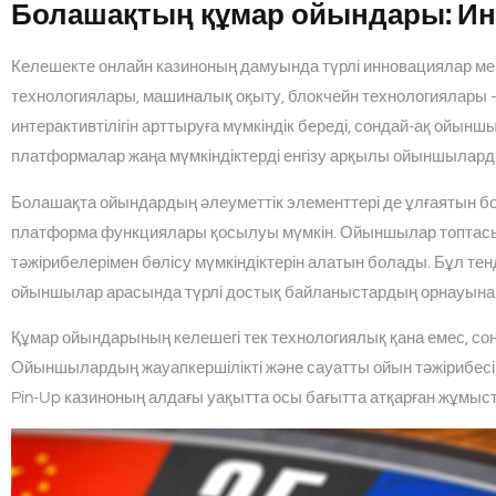
Болашақтың құмар ойындары: Ин
Келешекте онлайн казиноның дамуында түрлі инновациялар мен
технологиялары, машиналық оқыту, блокчейн технологиялары –
интерактивтілігін арттыруға мүмкіндік береді, сондай-ақ ойын
платформалар жаңа мүмкіндіктерді енгізу арқылы ойыншыларды
Болашақта ойындардың әлеуметтік элементтері де ұлғаятын 
платформа функциялары қосылуы мүмкін. Ойыншылар топтасып о
тәжірибелерімен бөлісу мүмкіндіктерін алатын болады. Бұл 
ойыншылар арасында түрлі достық байланыстардың орнауына м
Құмар ойындарының келешегі тек технологиялық қана емес, со
Ойыншылардың жауапкершілікті және сауатты ойын тәжірибесін
Pin-Up казиноның алдағы уақытта осы бағытта атқарған жұмы