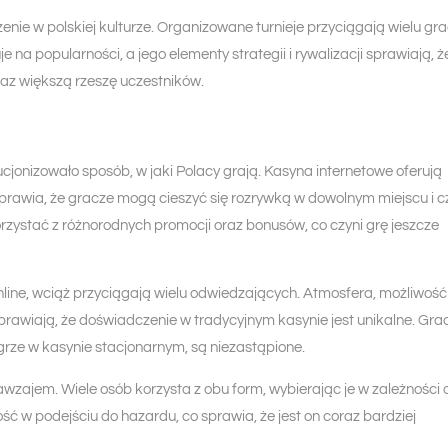
ie w polskiej kulturze. Organizowane turnieje przyciągają wielu gra
 na popularności, a jego elementy strategii i rywalizacji sprawiają, że
oraz większą rzeszę uczestników.
ucjonizowało sposób, w jaki Polacy grają. Kasyna internetowe oferują
 sprawia, że gracze mogą cieszyć się rozrywką w dowolnym miejscu i c
zystać z różnorodnych promocji oraz bonusów, co czyni grę jeszcze
nline, wciąż przyciągają wielu odwiedzających. Atmosfera, możliwość
prawiają, że doświadczenie w tradycyjnym kasynie jest unikalne. Gra
 grze w kasynie stacjonarnym, są niezastąpione.
nawzajem. Wiele osób korzysta z obu form, wybierając je w zależności 
ść w podejściu do hazardu, co sprawia, że jest on coraz bardziej