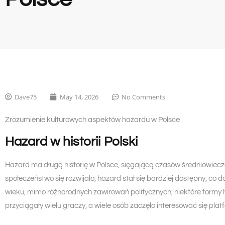
Dave75
May 14, 2026
No Comments
Zrozumienie kulturowych aspektów hazardu w Polsce
Hazard w historii Polski
Hazard ma długą historię w Polsce, sięgającą czasów średniowiecza,
społeczeństwo się rozwijało, hazard stał się bardziej dostępny, co
wieku, mimo różnorodnych zawirowań politycznych, niektóre formy haz
przyciągały wielu graczy, a wiele osób zaczęło interesować się pla