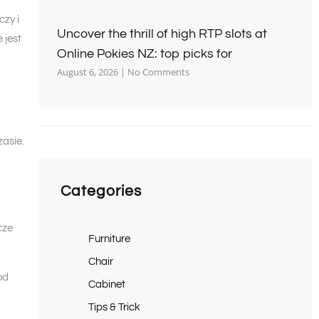
czy i
Uncover the thrill of high RTP slots at
 jest
Online Pokies NZ: top picks for
August 6, 2026
No Comments
zasie.
Categories
cze
Furniture
Chair
od
Cabinet
Tips & Trick