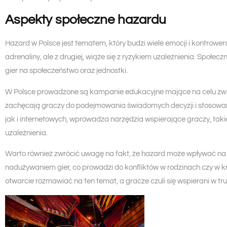
Aspekty społeczne hazardu
Hazard w Polsce jest tematem, który budzi wiele emocji i kontrowers
adrenaliny, ale z drugiej, wiąże się z ryzykiem uzależnienia. Społ
gier na społeczeństwo oraz jednostki.
W Polsce prowadzone są kampanie edukacyjne mające na celu zwi
zachęcają graczy do podejmowania świadomych decyzji i stosowani
jak i internetowych, wprowadza narzędzia wspierające graczy, taki
uzależnienia.
Warto również zwrócić uwagę na fakt, że hazard może wpływać na
nadużywaniem gier, co prowadzi do konfliktów w rodzinach czy w k
otwarcie rozmawiać na ten temat, a gracze czuli się wspierani w tr