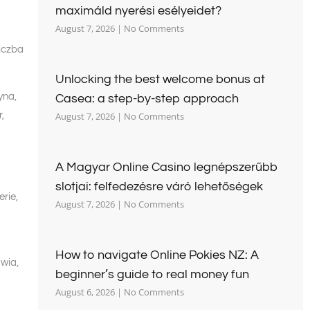
maximáld nyerési esélyeidet?
August 7, 2026
No Comments
liczba
Unlocking the best welcome bonus at
yna,
Casea: a step-by-step approach
,
August 7, 2026
No Comments
A Magyar Online Casino legnépszerűbb
slotjai: felfedezésre váró lehetőségek
rie,
August 7, 2026
No Comments
How to navigate Online Pokies NZ: A
awia,
beginner’s guide to real money fun
August 6, 2026
No Comments