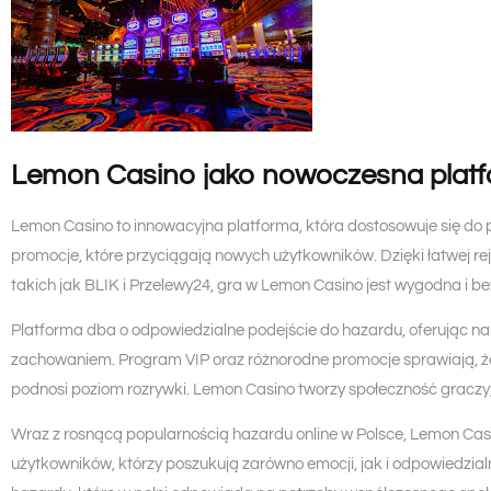
Lemon Casino jako nowoczesna plat
Lemon Casino to innowacyjna platforma, która dostosowuje się do po
promocje, które przyciągają nowych użytkowników. Dzięki łatwej rej
takich jak BLIK i Przelewy24, gra w Lemon Casino jest wygodna i b
Platforma dba o odpowiedzialne podejście do hazardu, oferując n
zachowaniem. Program VIP oraz różnorodne promocje sprawiają, że
podnosi poziom rozrywki. Lemon Casino tworzy społeczność graczy, 
Wraz z rosnącą popularnością hazardu online w Polsce, Lemon Casi
użytkowników, którzy poszukują zarówno emocji, jak i odpowiedzia