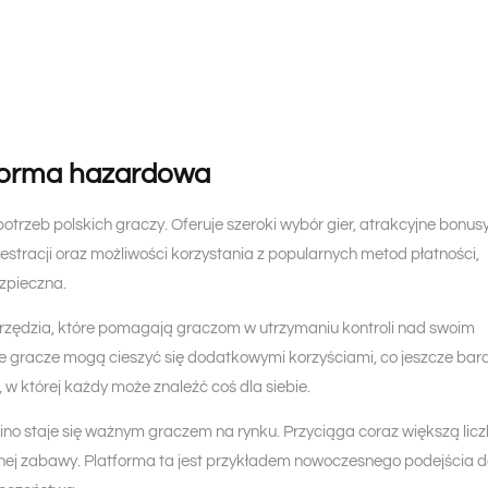
forma hazardowa
trzeb polskich graczy. Oferuje szeroki wybór gier, atrakcyjne bonus
estracji oraz możliwości korzystania z popularnych metod płatności,
ezpieczna.
arzędzia, które pomagają graczom w utrzymaniu kontroli nad swoim
 gracze mogą cieszyć się dodatkowymi korzyściami, co jeszcze bard
w której każdy może znaleźć coś dla siebie.
no staje się ważnym graczem na rynku. Przyciąga coraz większą lic
lnej zabawy. Platforma ta jest przykładem nowoczesnego podejścia 