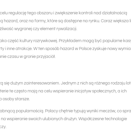
u regulację tego obszaru i zwiększenie kontroli nad działalnością
ą hazard, oraz na formy, które są dostępne na rynku. Coraz większa 
liwość wygranej czy element rywalizacji.
ko część kultury rozrywkowej. Przykładem mogą być popularne kas
erty i inne atrakcje. W ten sposób hazard w Polsce zyskuje nowy wymiar
nie czasu w gronie przyjaciół.
szą się dużym zainteresowaniem. Jednym z nich są różnego rodzaju lote
erie te często mają na celu wspieranie inicjatyw społecznych, a ich
o osoby starsze.
słabnącą popularnością. Polacy chętnie typują wyniki meczów, co spr
em na wspieranie swoich ulubionych drużyn. Współczesne technologie
czy.