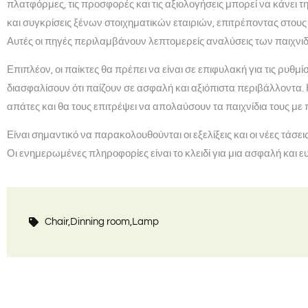
πλατφόρμες, τις προσφορές και τις αξιολογήσεις μπορεί να κάνει
και συγκρίσεις ξένων στοιχηματικών εταιριών, επιτρέποντας στους
Αυτές οι πηγές περιλαμβάνουν λεπτομερείς αναλύσεις των παιχνι
Επιπλέον, οι παίκτες θα πρέπει να είναι σε επιφυλακή για τις ρυθμ
διασφαλίσουν ότι παίζουν σε ασφαλή και αξιόπιστα περιβάλλοντα.
απάτες και θα τους επιτρέψει να απολαύσουν τα παιχνίδια τους με 
Είναι σημαντικό να παρακολουθούνται οι εξελίξεις και οι νέες τάσε
Οι ενημερωμένες πληροφορίες είναι το κλειδί για μια ασφαλή και ε
Chair,
Dinning room,
Lamp