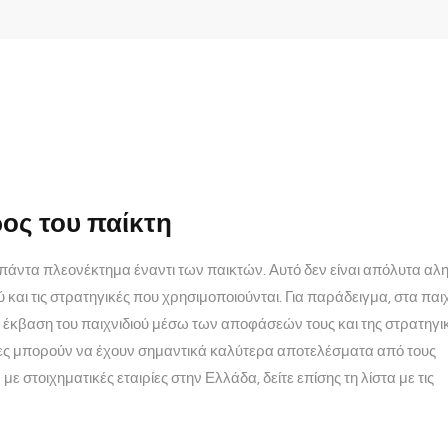
ρος του παίκτη
ν πάντα πλεονέκτημα έναντι των παικτών. Αυτό δεν είναι απόλυτα αλη
 και τις στρατηγικές που χρησιμοποιούνται. Για παράδειγμα, στα παι
ν έκβαση του παιχνιδιού μέσω των αποφάσεών τους και της στρατηγι
ίκτες μπορούν να έχουν σημαντικά καλύτερα αποτελέσματα από τους
ε στοιχηματικές εταιρίες στην Ελλάδα, δείτε επίσης τη λίστα με τις