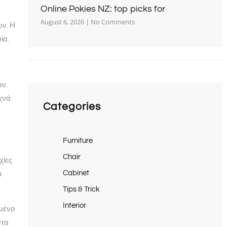
Online Pokies NZ: top picks for
August 6, 2026
No Comments
ών. Η
ία.
ών.
υχνά
Categories
Furniture
Chair
χίες
Cabinet
ο
Tips & Trick
Interior
ημένο
ντα