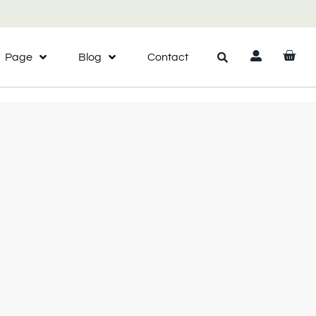
Page
Blog
Contact