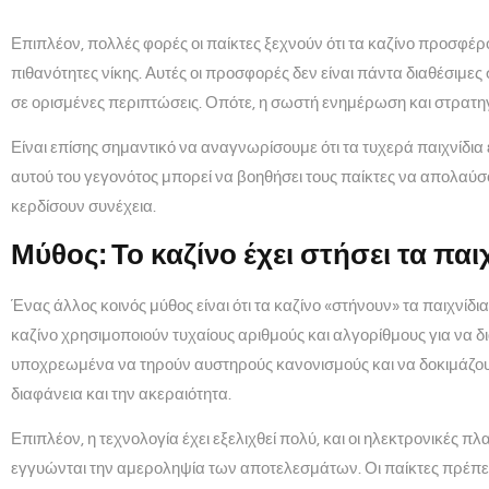
Επιπλέον, πολλές φορές οι παίκτες ξεχνούν ότι τα καζίνο προσφέρ
πιθανότητες νίκης. Αυτές οι προσφορές δεν είναι πάντα διαθέσιμες
σε ορισμένες περιπτώσεις. Οπότε, η σωστή ενημέρωση και στρατηγ
Είναι επίσης σημαντικό να αναγνωρίσουμε ότι τα τυχερά παιχνίδια
αυτού του γεγονότος μπορεί να βοηθήσει τους παίκτες να απολαύσου
κερδίσουν συνέχεια.
Μύθος: Το καζίνο έχει στήσει τα παι
Ένας άλλος κοινός μύθος είναι ότι τα καζίνο «στήνουν» τα παιχνίδι
καζίνο χρησιμοποιούν τυχαίους αριθμούς και αλγορίθμους για να δια
υποχρεωμένα να τηρούν αυστηρούς κανονισμούς και να δοκιμάζουν
διαφάνεια και την ακεραιότητα.
Επιπλέον, η τεχνολογία έχει εξελιχθεί πολύ, και οι ηλεκτρονικές
εγγυώνται την αμεροληψία των αποτελεσμάτων. Οι παίκτες πρέπει να 