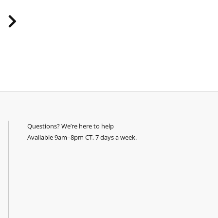
Questions? We’re here to help
Available 9am–8pm CT, 7 days a week.