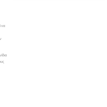
ί να
ν
νίδια
ους