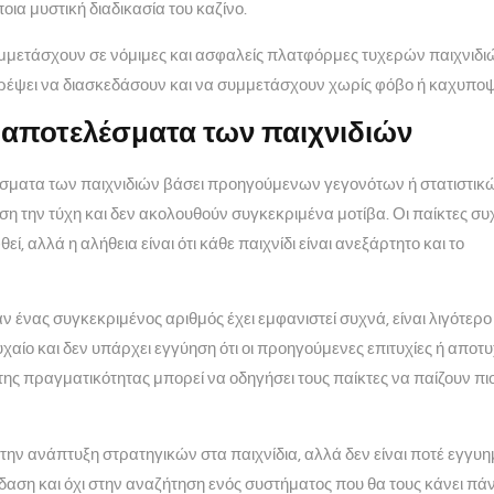
ια μυστική διαδικασία του καζίνο.
υμμετάσχουν σε νόμιμες και ασφαλείς πλατφόρμες τυχερών παιχνιδι
τρέψει να διασκεδάσουν και να συμμετάσχουν χωρίς φόβο ή καχυποψ
 αποτελέσματα των παιχνιδιών
έσματα των παιχνιδιών βάσει προηγούμενων γεγονότων ή στατιστικ
ση την τύχη και δεν ακολουθούν συγκεκριμένα μοτίβα. Οι παίκτες σ
, αλλά η αλήθεια είναι ότι κάθε παιχνίδι είναι ανεξάρτητο και το
 αν ένας συγκεκριμένος αριθμός έχει εμφανιστεί συχνά, είναι λιγότερο
υχαίο και δεν υπάρχει εγγύηση ότι οι προηγούμενες επιτυχίες ή αποτυ
ς πραγματικότητας μπορεί να οδηγήσει τους παίκτες να παίζουν πι
 την ανάπτυξη στρατηγικών στα παιχνίδια, αλλά δεν είναι ποτέ εγγυ
σκέδαση και όχι στην αναζήτηση ενός συστήματος που θα τους κάνει πά