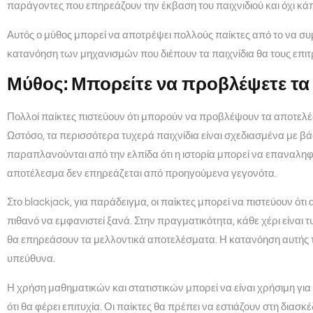
παράγοντες που επηρεάζουν την έκβαση του παιχνιδιού και όχι κάπο
Αυτός ο μύθος μπορεί να αποτρέψει πολλούς παίκτες από το να σ
κατανόηση των μηχανισμών που διέπουν τα παιχνίδια θα τους επι
Μύθος: Μπορείτε να προβλέψετε τα
Πολλοί παίκτες πιστεύουν ότι μπορούν να προβλέψουν τα αποτελ
Ωστόσο, τα περισσότερα τυχερά παιχνίδια είναι σχεδιασμένα με βά
παραπλανούνται από την ελπίδα ότι η ιστορία μπορεί να επαναληφθεί
αποτέλεσμα δεν επηρεάζεται από προηγούμενα γεγονότα.
Στο blackjack, για παράδειγμα, οι παίκτες μπορεί να πιστεύουν ότι
πιθανό να εμφανιστεί ξανά. Στην πραγματικότητα, κάθε χέρι είναι τ
θα επηρεάσουν τα μελλοντικά αποτελέσματα. Η κατανόηση αυτής τη
υπεύθυνα.
Η χρήση μαθηματικών και στατιστικών μπορεί να είναι χρήσιμη για
ότι θα φέρει επιτυχία. Οι παίκτες θα πρέπει να εστιάζουν στη δια