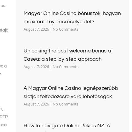
es.
Magyar Online Casino bónuszok: hogyan
maximáld nyerési esélyeidet?
August 7, 2026
No Comments
ntaja
Unlocking the best welcome bonus at
Casea: a step-by-step approach
ve a
August 7, 2026
No Comments
e
A Magyar Online Casino legnépszerűbb
slotjai: felfedezésre váró lehetőségek
August 7, 2026
No Comments
o,
 RTP.
 una
How to navigate Online Pokies NZ: A