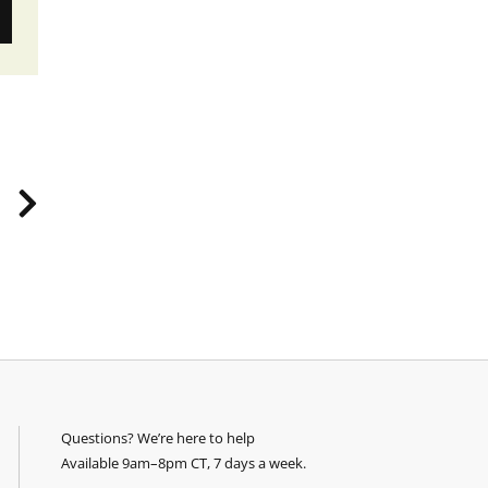
Questions? We’re here to help
Available 9am–8pm CT, 7 days a week.