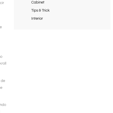
Cabinet
cir
Tips & Trick
Interior
ue
no
roll
 de
se
ando
l