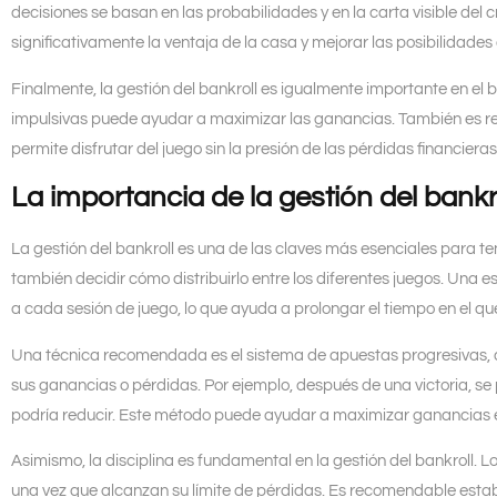
decisiones se basan en las probabilidades y en la carta visible del
significativamente la ventaja de la casa y mejorar las posibilidades
Finalmente, la gestión del bankroll es igualmente importante en el 
impulsivas puede ayudar a maximizar las ganancias. También es re
permite disfrutar del juego sin la presión de las pérdidas financieras
La importancia de la gestión del bankr
La gestión del bankroll es una de las claves más esenciales para ten
también decidir cómo distribuirlo entre los diferentes juegos. Una e
a cada sesión de juego, lo que ayuda a prolongar el tiempo en el que 
Una técnica recomendada es el sistema de apuestas progresivas, 
sus ganancias o pérdidas. Por ejemplo, después de una victoria, s
podría reducir. Este método puede ayudar a maximizar ganancias 
Asimismo, la disciplina es fundamental en la gestión del bankroll. 
una vez que alcanzan su límite de pérdidas. Es recomendable estable