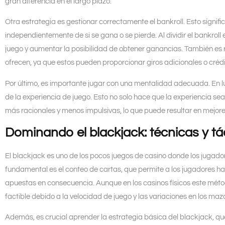
gran diferencia en el largo plazo.
Otra estrategia es gestionar correctamente el bankroll. Esto signifi
independientemente de si se gana o se pierde. Al dividir el bankro
juego y aumentar la posibilidad de obtener ganancias. También es
ofrecen, ya que estos pueden proporcionar giros adicionales o créd
Por último, es importante jugar con una mentalidad adecuada. En lu
de la experiencia de juego. Esto no solo hace que la experiencia se
más racionales y menos impulsivas, lo que puede resultar en mejore
Dominando el blackjack: técnicas y tá
El blackjack es uno de los pocos juegos de casino donde los jugador
fundamental es el conteo de cartas, que permite a los jugadores ha
apuestas en consecuencia. Aunque en los casinos físicos este métod
factible debido a la velocidad de juego y las variaciones en los mazo
Además, es crucial aprender la estrategia básica del blackjack, que 