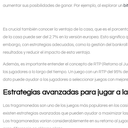
aumentar sus posibilidades de ganar. Por ejemplo, al explorar un
bi
Es crucial también conocer la ventaja de la casa, que es el porcentaj
de la casa puede ser del 2.7% en la versión europea. Esto significa 
embargo, con estrategias adecuadas, como la gestión del bankroll 
resultados y reducir el impacto de esta ventaja.
Además, es importante entender el concepto de RTP (Retorno al Jug
los jugadores a lo largo del tiempo. Un juego con un RTP del 95% d
dato puede ayudar a los jugadores a seleccionar juegos con mejor
Estrategias avanzadas para jugar a 
Las tragamonedas son uno de los juegos más populares en los casi
existen estrategias avanzadas que pueden ayudar a maximizar las 
Las tragamonedas varían considerablemente en su retorno al jugad