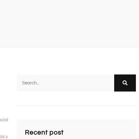
cial
Recent post
as y