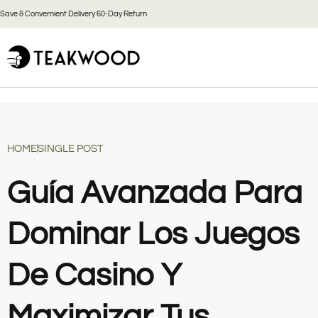
Save & Convernient Delivery 60-Day Return
HOME
SINGLE POST
Guía Avanzada Para
Dominar Los Juegos
De Casino Y
Maximizar Tus