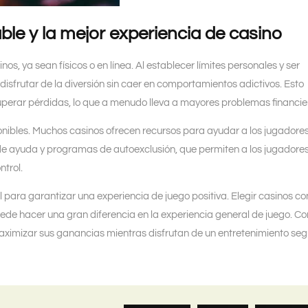
le y la mejor experiencia de casino
os, ya sean físicos o en línea. Al establecer límites personales y ser
disfrutar de la diversión sin caer en comportamientos adictivos. Esto
uperar pérdidas, lo que a menudo lleva a mayores problemas financie
onibles. Muchos casinos ofrecen recursos para ayudar a los jugadore
de ayuda y programas de autoexclusión, que permiten a los jugadore
ntrol.
l para garantizar una experiencia de juego positiva. Elegir casinos co
de hacer una gran diferencia en la experiencia general de juego. Co
imizar sus ganancias mientras disfrutan de un entretenimiento seg