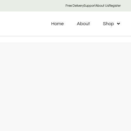
Free Delivery
Support
About Us
Register
Home
About
Shop