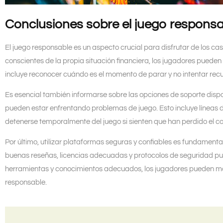
Conclusiones sobre el juego responsab
El juego responsable es un aspecto crucial para disfrutar de los casin
conscientes de la propia situación financiera, los jugadores pueden 
incluye reconocer cuándo es el momento de parar y no intentar rec
Es esencial también informarse sobre las opciones de soporte disp
pueden estar enfrentando problemas de juego. Esto incluye líneas 
detenerse temporalmente del juego si sienten que han perdido el co
Por último, utilizar plataformas seguras y confiables es fundamenta
buenas reseñas, licencias adecuadas y protocolos de seguridad pue
herramientas y conocimientos adecuados, los jugadores pueden max
responsable.