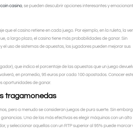
tcoin casino
, se pueden descubrir opciones interesantes y emocionant
e que el casino retiene en cada juego. Por ejemplo, en la ruleta, la ve
que, a largo plazo, el casino tiene más probabilidades de ganar. Sin
y el uso de sistemas de apuestas, los jugadores pueden mejorar sus
ador), que indica el porcentaje de las apuestas que un juego devuel
evolverá, en promedio, 95 euros por cada 100 apostados. Conocer est
es oportunidades de ganar.
las tragamonedas
nos, pero a menudo se consideran juegos de pura suerte. Sin embarg
ganancias. Una de las más efectivas es elegir máquinas con un alto
or, y seleccionar aquellas con un RTP superior al 95% puede marcar