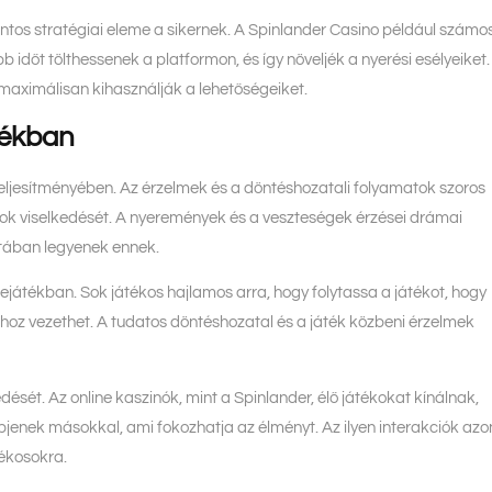
ntos stratégiai eleme a sikernek. A Spinlander Casino például számo
időt tölthessenek a platformon, és így növeljék a nyerési esélyeiket.
maximálisan kihasználják a lehetőségeiket.
tékban
teljesítményében. Az érzelmek és a döntéshozatali folyamatok szoros
sok viselkedését. A nyeremények és a veszteségek érzései drámai
atában legyenek ennek.
játékban. Sok játékos hajlamos arra, hogy folytassa a játékot, hogy
hoz vezethet. A tudatos döntéshozatal és a játék közbeni érzelmek
dését. Az online kaszinók, mint a Spinlander, élő játékokat kínálnak,
pjenek másokkal, ami fokozhatja az élményt. Az ilyen interakciók az
tékosokra.