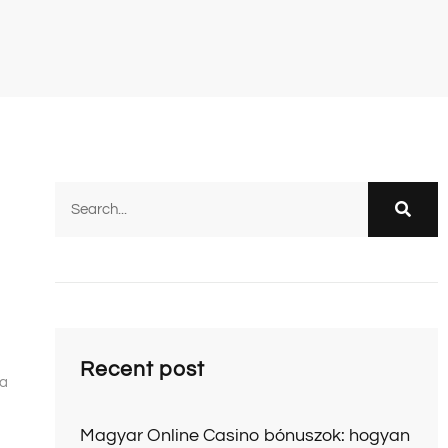
Recent post
 a
Magyar Online Casino bónuszok: hogyan