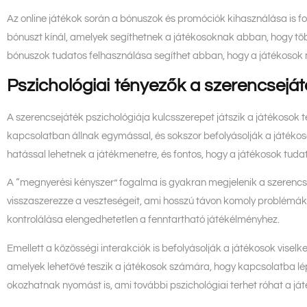
Az online játékok során a bónuszok és promóciók kihasználása is fo
bónuszt kínál, amelyek segíthetnek a játékosoknak abban, hogy több 
bónuszok tudatos felhasználása segíthet abban, hogy a játékosok 
Pszichológiai tényezők a szerencsejá
A szerencsejáték pszichológiája kulcsszerepet játszik a játékosok 
kapcsolatban állnak egymással, és sokszor befolyásolják a játéko
hatással lehetnek a játékmenetre, és fontos, hogy a játékosok tud
A “megnyerési kényszer” fogalma is gyakran megjelenik a szerencse
visszaszerezze a veszteségeit, ami hosszú távon komoly problémák
kontrolálása elengedhetetlen a fenntartható játékélményhez.
Emellett a közösségi interakciók is befolyásolják a játékosok viselke
amelyek lehetővé teszik a játékosok számára, hogy kapcsolatba lé
okozhatnak nyomást is, ami további pszichológiai terhet róhat a já