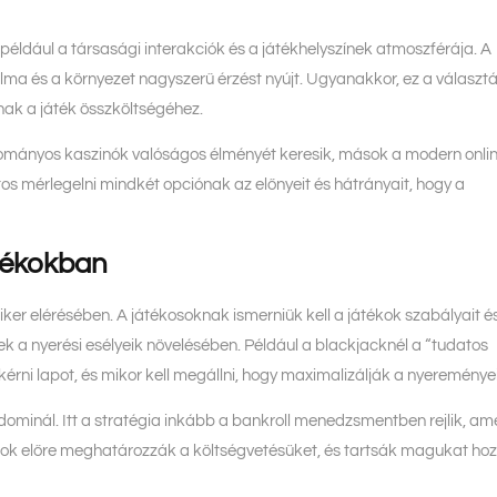
éldául a társasági interakciók és a játékhelyszínek atmoszférája. A
galma és a környezet nagyszerű érzést nyújt. Ugyanakkor, ez a választ
lnak a játék összköltségéhez.
gyományos kaszinók valóságos élményét keresik, mások a modern onli
tos mérlegelni mindkét opciónak az előnyeit és hátrányait, hogy a
átékokban
iker elérésében. A játékosoknak ismerniük kell a játékok szabályait é
k a nyerési esélyeik növelésében. Például a blackjacknél a “tudatos
érni lapot, és mikor kell megállni, hogy maximalizálják a nyereményei
ominál. Itt a stratégia inkább a bankroll menedzsmentben rejlik, am
ékosok előre meghatározzák a költségvetésüket, és tartsák magukat hoz