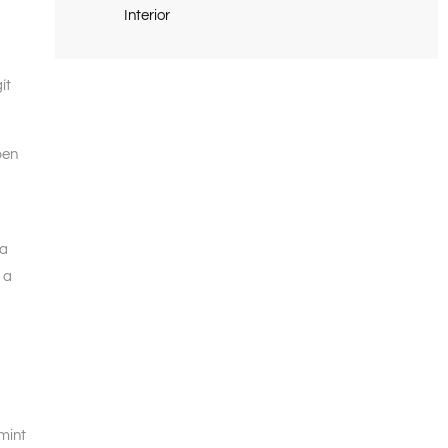
Interior
ít
ben
 a
 a
mint