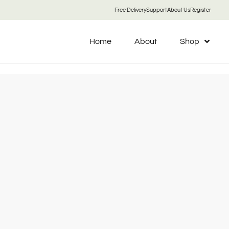
Free Delivery
Support
About Us
Register
Home
About
Shop