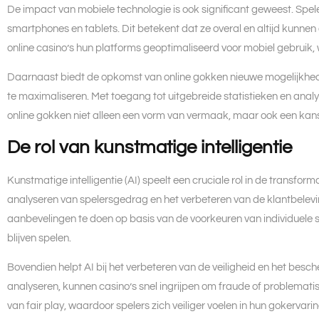
De impact van mobiele technologie is ook significant geweest. Spele
smartphones en tablets. Dit betekent dat ze overal en altijd kunn
online casino’s hun platforms geoptimaliseerd voor mobiel gebruik,
Daarnaast biedt de opkomst van online gokken nieuwe mogelijkhede
te maximaliseren. Met toegang tot uitgebreide statistieken en ana
online gokken niet alleen een vorm van vermaak, maar ook een kans
De rol van kunstmatige intelligentie
Kunstmatige intelligentie (AI) speelt een cruciale rol in de transfo
analyseren van spelersgedrag en het verbeteren van de klantbelev
aanbevelingen te doen op basis van de voorkeuren van individuele s
blijven spelen.
Bovendien helpt AI bij het verbeteren van de veiligheid en het besc
analyseren, kunnen casino’s snel ingrijpen om fraude of problemat
van fair play, waardoor spelers zich veiliger voelen in hun gokervarin