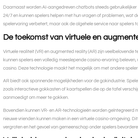
Daarnaast worden AI-aangedreven chatbots steeds gebruikelijker in
24/7 en kunnen spelers helpen met hun vragen of problemen, wat de 
spelervaring verbetert, maar ook de algehele service naar spelers to
De toekomst van virtuele en augmente
Virtuele realiteit (VR) en augmented reality (AR) zijn veelbeloven
kunnen spelers een volledig meeslepende casino-ervaring beleven, wa
casino. Deze technologie maakt het mogelijk om met andere spelers
AR biedt ook spannende mogelijkheden voor de gokindustrie. Speler
zoals interactieve gokkasten of kaartspellen die op de tafel verschi
aanmoedigt om meer te gokken.
Bovendien kunnen VR- en AR-technologieën worden geïntegreerd met
nieuwe vrienden kunnen maken in een virtuele casino-omgeving. Dit
vergroten en het gevoel van gemeenschap onder spelers bevordere