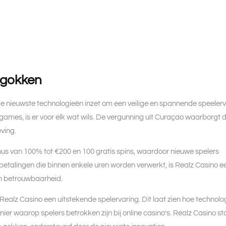
 gokken
 de nieuwste technologieën inzet om een veilige en spannende speeler
 games, is er voor elk wat wils. De vergunning uit Curaçao waarborgt 
ving.
us van 100% tot €200 en 100 gratis spins, waardoor nieuwe spelers
betalingen die binnen enkele uren worden verwerkt, is Realz Casino e
en betrouwbaarheid.
 Realz Casino een uitstekende spelervaring. Dit laat zien hoe technolo
er waarop spelers betrokken zijn bij online casino’s. Realz Casino st