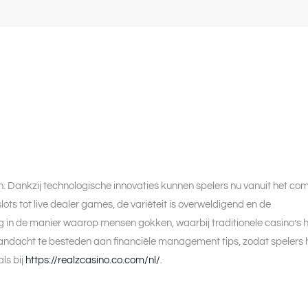
 Dankzij technologische innovaties kunnen spelers nu vanuit het com
ots tot live dealer games, de variëteit is overweldigend en de
ng in de manier waarop mensen gokken, waarbij traditionele casino’s 
 aandacht te besteden aan financiële management tips, zodat spelers
ls bij
https://realzcasino.co.com/nl/
.