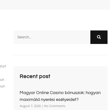
fort
Recent post
hun
 hun
Magyar Online Casino bónuszok: hogyan
maximáld nyerési esélyeidet?
August 7, 2026
No Comments