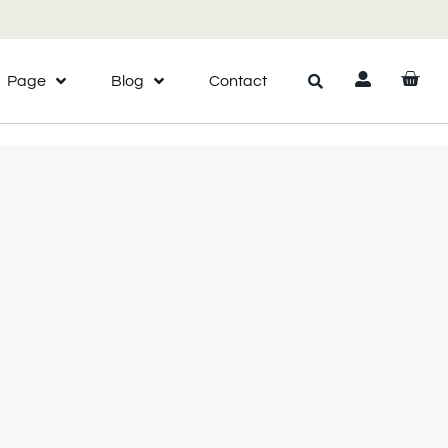
Page
Blog
Contact