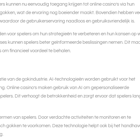
rs kunnen nu eenvoudig toegang krijgen tot online casino’s via hun
en gokken, wat de ervaring nog boeiender maakt. Bovendien hebben ve
 waardoor de gebruikerservaring naadloos en gebruiksvriendelijk is.
n voor spelers om hun strategieën te verbeteren en hun kansen op w
lyses kunnen spelers beter geïnformeerde beslissingen nemen. Dit ma
 om financieel voordeel te behalen.
rmatie van de gokindustrie. AI-technologieën worden gebruikt voor het
ing. Online casino’s maken gebruik van AI om gepersonaliseerde
pelers. Dit verhoogt de betrokkenheid en zorgt ervoor dat spelers lan
hermen van spelers. Door verdachte activiteiten te monitoren en te
isch gokken te voorkomen. Deze technologie helpt ook bij het handha
g.