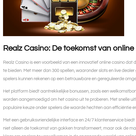
Realz Casino: De toekomst van online
Realz Casino is een voorbeeld van een innovatief online casino dat
te bieden. Met meer dan 300 spellen, waaronder slots en live dealer
spelers kunnen rekenen op een betrouwbare en gereguleerde omge
Het platform biedt aantrekkelijke bonussen, zoals een welkomstbon
worden aangemoedigd om het casino uit te proberen. Met snelle uit
populaire keuze onder spelers die waarde hechten aan efficiëntie 
Met een gebruiksvriendelijke interface en 24/7 klantenservice biedt
niet alleen de toekomst van gokken transformeert, maar ook de mani