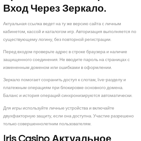
Вход Через Зеркало.
Актуальная ссылка ведет на ту же версию сайта с личным
кабинетом, кассой и каталогом игр. Авторизация выполняется по
существующему логину, без повторной регистрации.
Перед входом проверьте адрес в строке браузера и наличие
защищенного соединения. Не вводите пароль на страницах с
измененным доменом или ошибками в оформлении.
Зеркало помогает сохранить доступ к слотам, live-разделу и
платежным операциям при блокировке основного домена.
Баланс и история операций синхронизируются автоматически.
Для игры используйте личные устройства и включайте
двухфакторную защиту, если она доступна. Участие разрешено
только совершеннолетним пользователям.
Iris Casino Актуальное