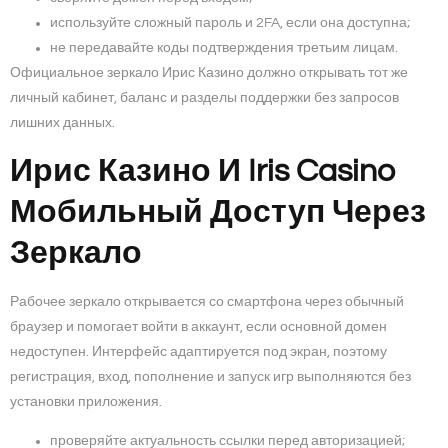
используйте сложный пароль и 2FA, если она доступна;
не передавайте коды подтверждения третьим лицам.
Официальное зеркало Ирис Казино должно открывать тот же
личный кабинет, баланс и разделы поддержки без запросов
лишних данных.
Ирис Казино И Iris Casino
Мобильный Доступ Через
Зеркало
Рабочее зеркало открывается со смартфона через обычный
браузер и помогает войти в аккаунт, если основной домен
недоступен. Интерфейс адаптируется под экран, поэтому
регистрация, вход, пополнение и запуск игр выполняются без
установки приложения.
проверяйте актуальность ссылки перед авторизацией;