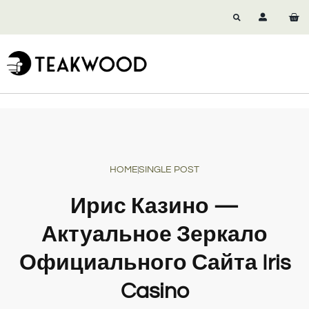
HOME
SINGLE POST
Ирис Казино —
Актуальное Зеркало
Официального Сайта Iris
Casino