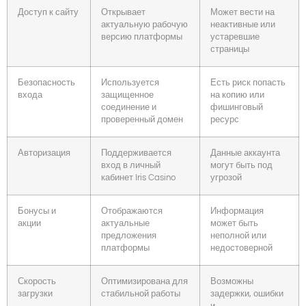
Доступ к сайту
Открывает
Может вести на
актуальную рабочую
неактивные или
версию платформы
устаревшие
страницы
Безопасность
Используется
Есть риск попасть
входа
защищенное
на копию или
соединение и
фишинговый
проверенный домен
ресурс
Авторизация
Поддерживается
Данные аккаунта
вход в личный
могут быть под
кабинет Iris Casino
угрозой
Бонусы и
Отображаются
Информация
акции
актуальные
может быть
предложения
неполной или
платформы
недостоверной
Скорость
Оптимизирована для
Возможны
загрузки
стабильной работы
задержки, ошибки