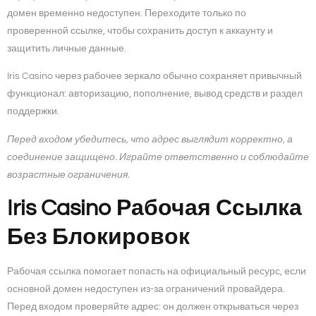
домен временно недоступен. Переходите только по
проверенной ссылке, чтобы сохранить доступ к аккаунту и
защитить личные данные.
Iris Casino
через рабочее зеркало обычно сохраняет привычный
функционал: авторизацию, пополнение, вывод средств и раздел
поддержки.
Перед входом убедитесь, что адрес выглядит корректно, а
соединение защищено. Играйте ответственно и соблюдайте
возрастные ограничения.
Iris Casino Рабочая Ссылка
Без Блокировок
Рабочая ссылка помогает попасть на официальный ресурс, если
основной домен недоступен из-за ограничений провайдера.
Перед входом проверяйте адрес: он должен открываться через