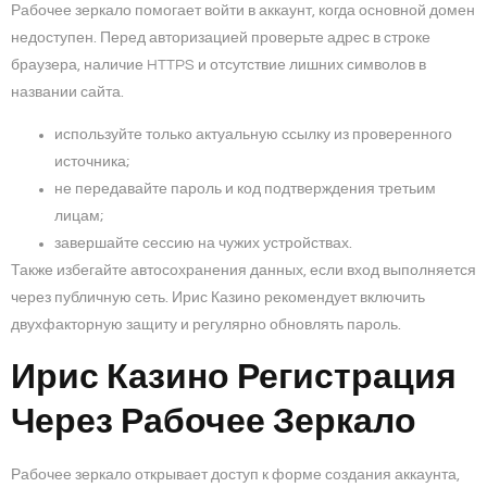
Рабочее зеркало помогает войти в аккаунт, когда основной домен
недоступен. Перед авторизацией проверьте адрес в строке
браузера, наличие HTTPS и отсутствие лишних символов в
названии сайта.
используйте только актуальную ссылку из проверенного
источника;
не передавайте пароль и код подтверждения третьим
лицам;
завершайте сессию на чужих устройствах.
Также избегайте автосохранения данных, если вход выполняется
через публичную сеть.
Ирис Казино
рекомендует включить
двухфакторную защиту и регулярно обновлять пароль.
Ирис Казино Регистрация
Через Рабочее Зеркало
Рабочее зеркало открывает доступ к форме создания аккаунта,