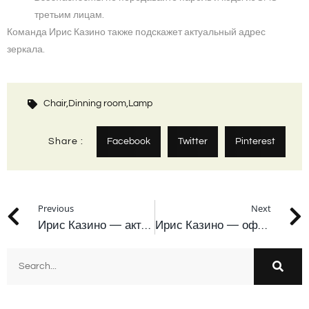
третьим лицам.
Команда Ирис Казино также подскажет актуальный адрес
зеркала.
Chair,
Dinning room,
Lamp
Share :
Facebook
Twitter
Pinterest
Previous
Next
Ирис Казино — актуальное зеркало официального сайта Iris Casino
Ирис Казино — официальный сайт Iris Casino, вход и бонус-код