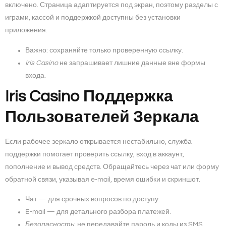
включено. Страница адаптируется под экран, поэтому разделы с
играми, кассой и поддержкой доступны без установки
приложения.
Важно:
сохраняйте только проверенную ссылку.
Iris Casino
не запрашивает лишние данные вне формы
входа.
Iris Casino Поддержка
Пользователей Зеркала
Если рабочее зеркало открывается нестабильно, служба
поддержки помогает проверить ссылку, вход в аккаунт,
пополнение и вывод средств. Обращайтесь через чат или форму
обратной связи, указывая e-mail, время ошибки и скриншот.
Чат
— для срочных вопросов по доступу.
E-mail
— для детального разбора платежей.
Безопасность
: не передавайте пароль и коды из SMS