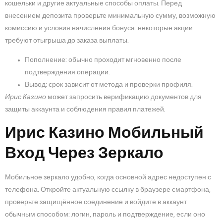
кошельки и другие актуальные способы оплаты. Перед
внесением депозита проверьте минимальную сумму, возможную
комиссию и условия начисления бонуса: некоторые акции
требуют отыгрыша до заказа выплаты.
Пополнение:
обычно проходит мгновенно после
подтверждения операции.
Вывод:
срок зависит от метода и проверки профиля.
Ирис Казино
может запросить верификацию документов для
защиты аккаунта и соблюдения правил платежей.
Ирис Казино Мобильный
Вход Через Зеркало
Мобильное зеркало удобно, когда основной адрес недоступен с
телефона. Откройте актуальную ссылку в браузере смартфона,
проверьте защищённое соединение и войдите в аккаунт
обычным способом: логин, пароль и подтверждение, если оно