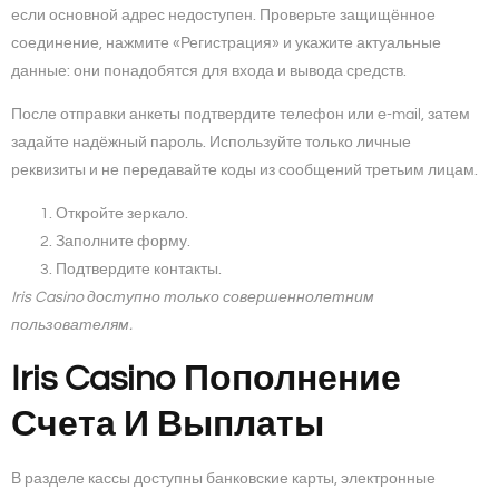
если основной адрес недоступен. Проверьте защищённое
соединение, нажмите
«Регистрация»
и укажите актуальные
данные: они понадобятся для входа и вывода средств.
После отправки анкеты подтвердите телефон или e-mail, затем
задайте надёжный пароль. Используйте только личные
реквизиты и не передавайте коды из сообщений третьим лицам.
Откройте зеркало.
Заполните форму.
Подтвердите контакты.
Iris Casino доступно только совершеннолетним
пользователям.
Iris Casino Пополнение
Счета И Выплаты
В разделе кассы доступны банковские карты, электронные