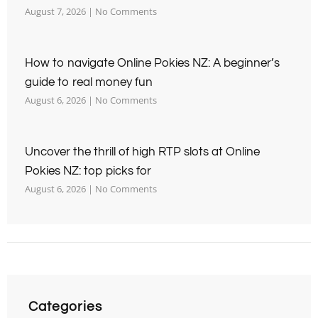
August 7, 2026
No Comments
How to navigate Online Pokies NZ: A beginner’s
guide to real money fun
August 6, 2026
No Comments
Uncover the thrill of high RTP slots at Online
Pokies NZ: top picks for
August 6, 2026
No Comments
Categories