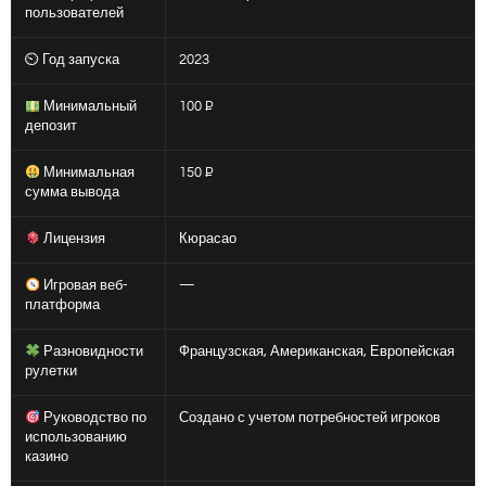
пользователей
⏲ Год запуска
2023
Минимальный
100 ₽
депозит
Минимальная
150 ₽
сумма вывода
Лицензия
Кюрасао
Игровая веб-
—
платформа
Разновидности
Французская, Американская, Европейская
рулетки
Руководство по
Создано с учетом потребностей игроков
использованию
казино