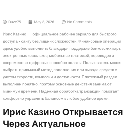
Dave75
May 8, 2026
No Comments
Ирис Казино — официальное рабочее зеркало для быстрого
доступа к сайту без лишних сложностей. Финансовые операции
здесь удобно выполнять благодаря поддержке банковских карт,
электронных кошельков, мобильных платежей, переводов и
современных цифровых способов оплаты. Пользователь может
выбрать привычный метод пополнения или вывода средств с
учетом скорости, комиссии и доступности. Платежный раздел
выполнен понятно, поэтому основные действия занимают
минимум времени. Надежная обработка транзакций помогает
комфортно управлять балансом в любое удобное время.
Ирис Казино Открывается
Через Актуальное