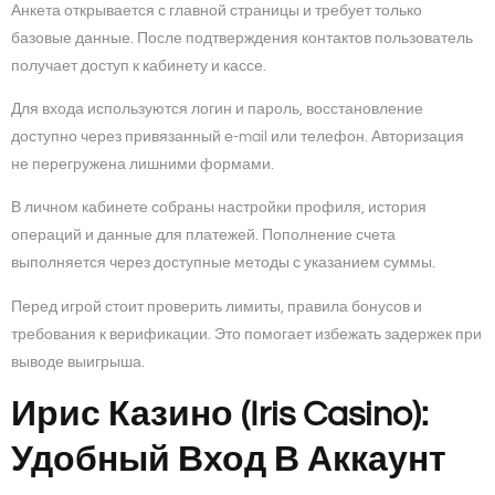
Анкета открывается с главной страницы и требует только
базовые данные. После подтверждения контактов пользователь
получает доступ к кабинету и кассе.
Для входа используются логин и пароль, восстановление
доступно через привязанный e-mail или телефон. Авторизация
не перегружена лишними формами.
В личном кабинете собраны настройки профиля, история
операций и данные для платежей. Пополнение счета
выполняется через доступные методы с указанием суммы.
Перед игрой стоит проверить лимиты, правила бонусов и
требования к верификации. Это помогает избежать задержек при
выводе выигрыша.
Ирис Казино (Iris Casino):
Удобный Вход В Аккаунт