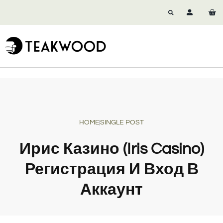
HOME
SINGLE POST
Ирис Казино (Iris Casino)
Регистрация И Вход В
Аккаунт