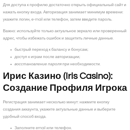
Для доступа к профилю достаточно открыть официальный сайт и
нажать кнопку входа. Авторизация занимает минимум времени:
укажите логин, e-mail или телефон, затем введите пароль.
Важно:
используйте только актуальное зеркало или проверенный
адрес, чтобы избежать ошибок и защитить личные данные.
быстрый переход к балансу и бонусам;
доступ к играм после авторизации;
восстановление пароля
при необходимости.
Ирис Казино (Iris Casino):
Создание Профиля Игрока
Регистрация занимает несколько минут: нажмите кнопку
создания аккаунта, укажите актуальные данные и выберите
удобный способ входа.
Заполните email или телефон.