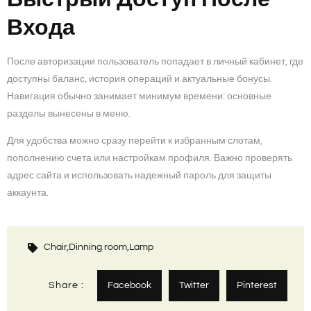
Входа
После авторизации пользователь попадает в личный кабинет, где
доступны баланс, история операций и актуальные бонусы.
Навигация обычно занимает минимум времени: основные
разделы вынесены в меню.
Для удобства можно сразу перейти к избранным слотам,
пополнению счета или настройкам профиля.
Важно
проверять
адрес сайта и использовать надежный пароль для защиты
аккаунта.
Chair,
Dinning room,
Lamp
Share :
Facebook
Twitter
Pinterest