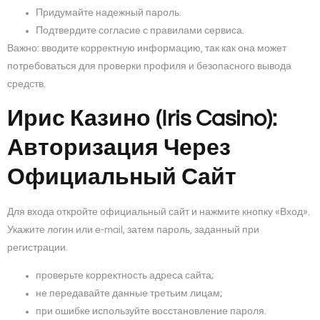
Придумайте надежный пароль.
Подтвердите согласие с правилами сервиса.
Важно:
вводите корректную информацию, так как она может
потребоваться для проверки профиля и безопасного вывода
средств.
Ирис Казино (Iris Casino):
Авторизация Через
Официальный Сайт
Для входа откройте официальный сайт и нажмите кнопку
«Вход»
.
Укажите логин или e-mail, затем пароль, заданный при
регистрации.
проверьте корректность адреса сайта;
не передавайте данные третьим лицам;
при ошибке используйте восстановление пароля.