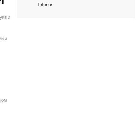
Interior
укв и
ий и
ном