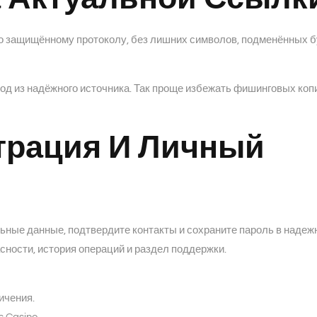
о защищённому протоколу, без лишних символов, подменённых б
од из надёжного источника. Так проще избежать фишинговых коп
страция И Личный
льные данные, подтвердите контакты и сохраните пароль в надеж
сности, история операций и раздел поддержки.
ичения.