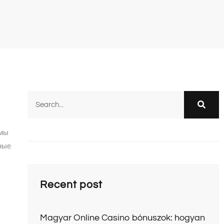
ммы
ные
Recent post
Magyar Online Casino bónuszok: hogyan