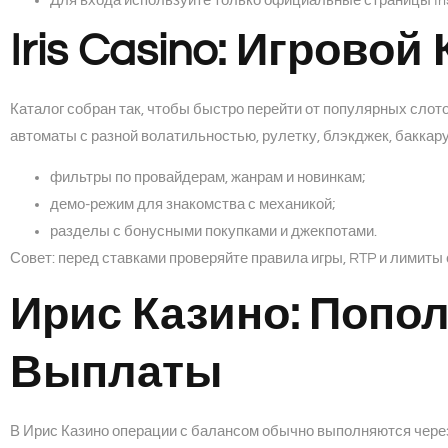
Для входа используйте только официальные страницы Iris
Iris Casino: Игровой
Каталог собран так, чтобы быстро перейти от популярных слот
автоматы с разной волатильностью, рулетку, блэкджек, баккар
фильтры по провайдерам, жанрам и новинкам;
демо-режим для знакомства с механикой;
разделы с бонусными покупками и джекпотами.
Совет:
перед ставками проверяйте правила игры, RTP и лимиты 
Ирис Казино: Попо
Выплаты
В Ирис Казино операции с балансом обычно выполняются через