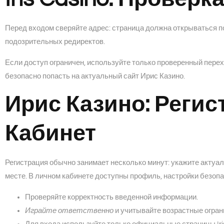
Перед входом сверяйте адрес: страница должна открываться п
подозрительных редиректов.
Если доступ ограничен, используйте только проверенный перех
безопасно попасть на актуальный сайт Ирис Казино.
Ирис Казино: Реги
Кабинет
Регистрация обычно занимает несколько минут: укажите актуа
месте. В личном кабинете доступны профиль, настройки безопа
Проверяйте
корректность введенной информации.
Играйте ответственно
и учитывайте возрастные огран