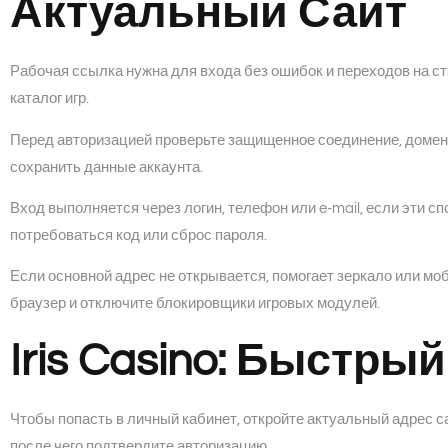
Актуальный Сайт
Рабочая ссылка нужна для входа без ошибок и переходов на ст
каталог игр.
Перед авторизацией проверьте защищенное соединение, домен 
сохранить данные аккаунта.
Вход выполняется через логин, телефон или e-mail, если эти 
потребоваться код или сброс пароля.
Если основной адрес не открывается, помогает зеркало или моб
браузер и отключите блокировщики игровых модулей.
Iris Casino: Быстры
Чтобы попасть в личный кабинет, откройте актуальный адрес с
после чего подтвердите авторизацию.