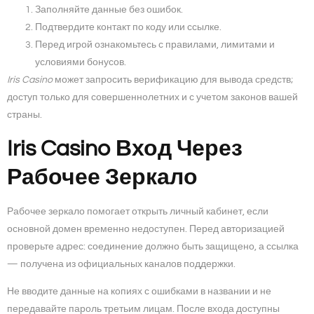
Заполняйте данные без ошибок.
Подтвердите контакт по коду или ссылке.
Перед игрой ознакомьтесь с правилами, лимитами и
условиями бонусов.
Iris Casino
может запросить верификацию для вывода средств;
доступ только для совершеннолетних и с учетом законов вашей
страны.
Iris Casino Вход Через
Рабочее Зеркало
Рабочее зеркало помогает открыть личный кабинет, если
основной домен временно недоступен. Перед авторизацией
проверьте адрес: соединение должно быть защищено, а ссылка
— получена из официальных каналов поддержки.
Не вводите данные
на копиях с ошибками в названии и не
передавайте пароль третьим лицам. После входа доступны