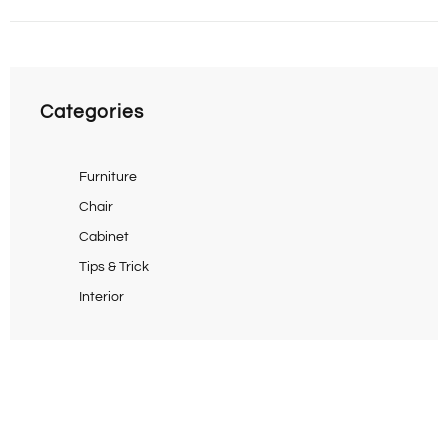
Categories
Furniture
Chair
Cabinet
Tips & Trick
Interior