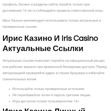
профиль, баланс и разделы сайта; играйте только при
достижении 18 лет и соблюдайте правила ответственной игры.
Ирис Казино
рекомендует использовать только актуальные и
проверенные ссылки.
Ирис Казино И Iris Casino
Актуальные Ссылки
Актуальные ссылки помогают перейти на официальный ресурс
или рабочее зеркало при временной блокировке доступа. Перед
авторизацией проверяйте адрес в строке браузера и избегайте
сомнительных копий.
Используйте
только проверенные источники.
Не передавайте
логин и пароль третьим лицам.
Игра доступна только пользователям 18+.