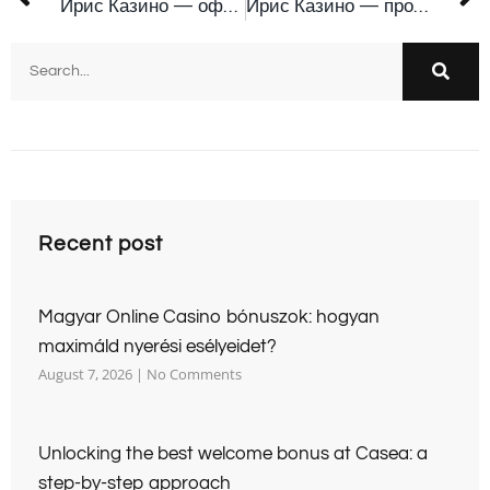
Ирис Казино — официальный сайт и зеркало Iris Casino
Ирис Казино — промокод при регистрации в Iris Casino
Recent post
Magyar Online Casino bónuszok: hogyan
maximáld nyerési esélyeidet?
August 7, 2026
No Comments
Unlocking the best welcome bonus at Casea: a
step-by-step approach