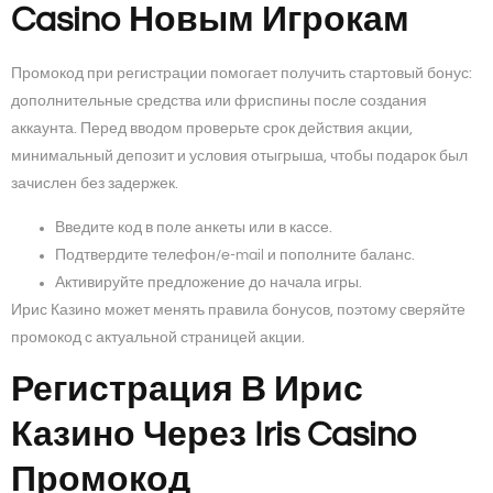
Casino Новым Игрокам
Промокод при регистрации помогает получить стартовый бонус:
дополнительные средства или фриспины после создания
аккаунта. Перед вводом проверьте срок действия акции,
минимальный депозит и условия отыгрыша, чтобы подарок был
зачислен без задержек.
Введите код в поле анкеты или в кассе.
Подтвердите телефон/e-mail и пополните баланс.
Активируйте предложение до начала игры.
Ирис Казино
может менять правила бонусов, поэтому сверяйте
промокод с актуальной страницей акции.
Регистрация В Ирис
Казино Через Iris Casino
Промокод