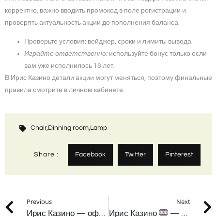
корректно, важно вводить промокод в поле регистрации и
проверять актуальность акции до пополнения баланса.
Проверьте условия:
вейджер, сроки и лимиты вывода.
Играйте ответственно:
используйте бонус только если
вам уже исполнилось 18 лет.
В Ирис Казино детали акции могут меняться, поэтому финальные
правила смотрите в личном кабинете.
Chair,
Dinning room,
Lamp
Share :
Facebook
Twitter
Pinterest
Previous
Next
Ирис Казино — официальный сайт и рабочее зеркало Iris Casino
Ирис Казино
— официальный сайт Iris Casino и путь к удаче