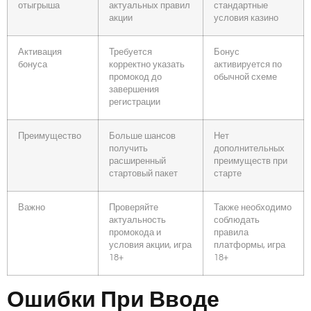
отыгрыша
актуальных правил
стандартные
акции
условия казино
Активация
Требуется
Бонус
бонуса
корректно указать
активируется по
промокод до
обычной схеме
завершения
регистрации
Преимущество
Больше шансов
Нет
получить
дополнительных
расширенный
преимуществ при
стартовый пакет
старте
Важно
Проверяйте
Также необходимо
актуальность
соблюдать
промокода и
правила
условия акции, игра
платформы, игра
18+
18+
Ошибки При Вводе