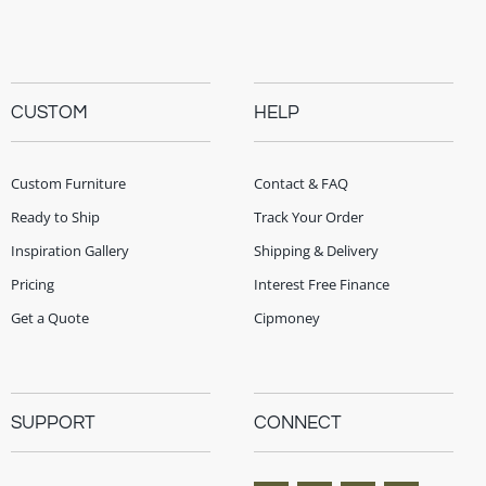
CUSTOM
HELP
Custom Furniture
Contact & FAQ
Ready to Ship
Track Your Order
Inspiration Gallery
Shipping & Delivery
Pricing
Interest Free Finance
Get a Quote
Cipmoney
SUPPORT
CONNECT