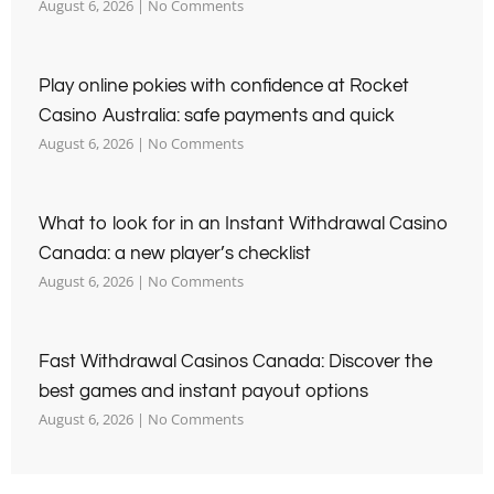
August 6, 2026
No Comments
Play online pokies with confidence at Rocket
Casino Australia: safe payments and quick
August 6, 2026
No Comments
What to look for in an Instant Withdrawal Casino
Canada: a new player’s checklist
August 6, 2026
No Comments
Fast Withdrawal Casinos Canada: Discover the
best games and instant payout options
August 6, 2026
No Comments