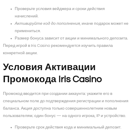
Проверьте условия вейджера
и сроки действия
начислений.
Активируйте код до пополнения
, иначе подарок может не
примениться.
Размер бонуса зависит от акции и минимального депозита.
Перед игрой в Iris Casino рекомендуется изучить правила
конкретной акции.
Условия Активации
Промокода Iris Casino
Промокод вводится при создании аккаунта: укажите его в
специальном поле до подтверждения регистрации и пополнения
баланса. Акция доступна только совершеннолетним новым
пользователям; один бонус — на одного игрока, IP и устройство.
Проверьте срок действия кода и минимальный депозит.