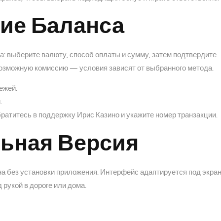
ние Баланса
а: выберите валюту, способ оплаты и сумму, затем подтвердите
озможную комиссию — условия зависят от выбранного метода.
ежей.
.
братитесь в поддержку Ирис Казино и укажите номер транзакции.
ьная Версия
а без установки приложения. Интерфейс адаптируется под экран
 рукой в дороге или дома.