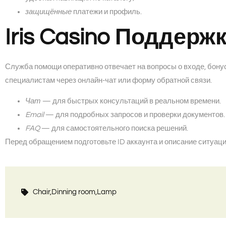
защищённые
платежи и профиль.
Iris Casino Поддер
Служба помощи оперативно отвечает на вопросы о входе, бону
специалистам через онлайн-чат или форму обратной связи.
Чат
— для быстрых консультаций в реальном времени.
Email
— для подробных запросов и проверки документов.
FAQ
— для самостоятельного поиска решений.
Перед обращением подготовьте ID аккаунта и описание ситуаци
Chair,
Dinning room,
Lamp