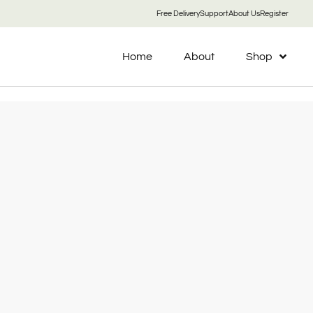
Free Delivery
Support
About Us
Register
Home
About
Shop