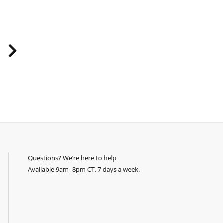
Questions? We’re here to help
Available 9am–8pm CT, 7 days a week.