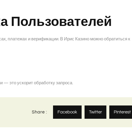
жка Пользователей
сах, платежах и верификации. В
Ирис Казино
можно обратиться к
и — это ускорит обработку запроса.
Share :
Facebook
Twitter
Pinterest