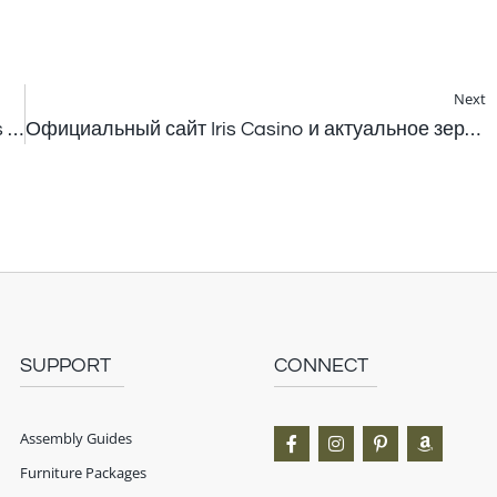
Next
Ирис Казино — промокод при регистрации в Iris Casino
Официальный сайт Iris Casino и актуальное зеркало Ирис Казино
SUPPORT
CONNECT
Assembly Guides
Furniture Packages