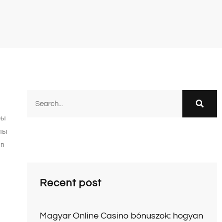
ры
лы
 в
Recent post
Magyar Online Casino bónuszok: hogyan