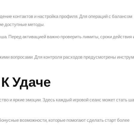
дение контактов и настройка профиля. Для операций с балансом
ие доступные методы.
ша. Перед активацией важно проверить лимиты, сроки действия 
скими вопросами. Для контроля расходов предусмотрены инстру
 К Удаче
бство и яркие эмоции. Здесь каждый игровой сеанс может стать ша
бонусные возможности, которые помогают сделать старт более