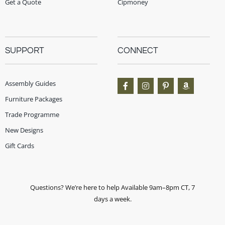
Get a Quote
Cipmoney
SUPPORT
CONNECT
Assembly Guides
Furniture Packages
Trade Programme
New Designs
Gift Cards
Questions? We’re here to help Available 9am–8pm CT, 7
days a week.