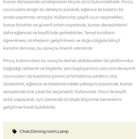
Kumar dünyasında ustalaşmanın birçok yönü bulunmaktadır. Pinco,
oyunculara zengin bir deneyim sunarak, eğlence ile kazancı bir
arada yaşatmayı amaçlar. Kullanıcılar, çeşitli oyun seçenekleri,
bonus fırsatları ve güvenli ortam sayesinde, kumar deneyimlerini
daha eğlenceli ve keyifli hale getirebilirler. Temel kuralların
öğrenilmesi, stratejilerin geliştirilmesi ve doğru bilgiyle bilinçli
kararlar alınması, bu süreçte önemli adımlardır.
Pinco, kullanıcıların bu süreçte destek alabilecekleri bir platformdur.
Sağladığı rehberlik ve bilgilerle, yeni başlayanların yanı sıra deneyimli
oyuncuların da kazanma şansını artırmalarına yardımcı olur.
Güvenilirlik, eğlence ve kazanma odaklı yaklaşımı sayesinde, kumar
dünyasında öne çıkan bir seçenektir. Kullanıcılar, Pinco ile keyifli
anlar yaşayarak, aynı zamanda stratejik düşünme becerilerini
geliştirme fırsatı bulabilirler.
Chair,
Dinning room,
Lamp