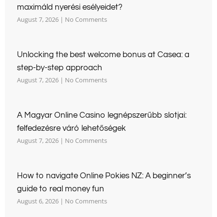
maximáld nyerési esélyeidet?
August 7, 2026
No Comments
Unlocking the best welcome bonus at Casea: a
step-by-step approach
August 7, 2026
No Comments
A Magyar Online Casino legnépszerűbb slotjai:
felfedezésre váró lehetőségek
August 7, 2026
No Comments
How to navigate Online Pokies NZ: A beginner’s
guide to real money fun
August 6, 2026
No Comments