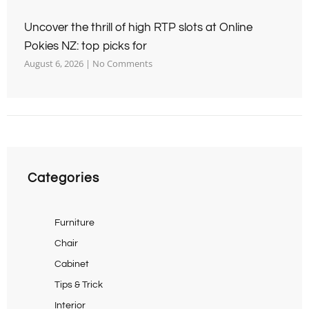
Uncover the thrill of high RTP slots at Online
Pokies NZ: top picks for
August 6, 2026
No Comments
Categories
Furniture
Chair
Cabinet
Tips & Trick
Interior