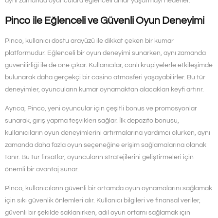
aynı zamanda oyunculara eğlenceli anlar yaşatmayı hedefler.
Pinco ile Eğlenceli ve Güvenli Oyun Deneyimi
Pinco, kullanıcı dostu arayüzü ile dikkat çeken bir kumar
platformudur. Eğlenceli bir oyun deneyimi sunarken, aynı zamanda
güvenilirliği ile de öne çıkar. Kullanıcılar, canlı krupiyelerle etkileşimde
bulunarak daha gerçekçi bir casino atmosferi yaşayabilirler. Bu tür
deneyimler, oyuncuların kumar oynamaktan alacakları keyfi artırır.
Ayrıca, Pinco, yeni oyuncular için çeşitli bonus ve promosyonlar
sunarak, giriş yapma teşvikleri sağlar. İlk depozito bonusu,
kullanıcıların oyun deneyimlerini artırmalarına yardımcı olurken, aynı
zamanda daha fazla oyun seçeneğine erişim sağlamalarına olanak
tanır. Bu tür fırsatlar, oyuncuların stratejilerini geliştirmeleri için
önemli bir avantaj sunar.
Pinco, kullanıcıların güvenli bir ortamda oyun oynamalarını sağlamak
için sıkı güvenlik önlemleri alır. Kullanıcı bilgileri ve finansal veriler,
güvenli bir şekilde saklanırken, adil oyun ortamı sağlamak için