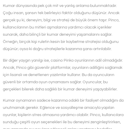
Kumar dünyasında pek çok mit ve yanlış anlama bulunmaktadır.
Çoğu insan, şansın tek belirleyici faktör olduğunu düşünür. Ancak
gerçek şu ki, deneyim, bilgi ve strateji de büyük önem taşır. Pinco,
kullanıcılarının bu mitleri aşmalarına yardımcı olacak içerikler
sunarak, daha bilinçli bir kumar deneyimi yaşamalarını sağlar.
Örneğin, birçok kişi ruletin kesin bir kaybetme stratejisi olduğunu
düşünür; oysa ki doğru stratejilerle kazanma şansı artırılabilir.
Bir diğer yaygın yanılgı ise, casino Pinko oyunlarının adil olmadığıdır.
Ancak, Pinco gibi güvenilir platformlar, oyunların adilliğini sağlamak
için lisanslı ve denetlenen yazılımlar kullanır. Bu da oyuncuların
güvenli bir ortamda oyun oynamasını sağlar. Oyuncular, bu
gerçekleri bilerek daha sağlıklı bir kumar deneyimi yaşayabilirler.
Kumar oynamanın sadece kazanma odaklı bir faaliyet olmadığını da
unutmamak gerekir. Eğlence ve sosyalleşme amacıyla yapılan
oyunlar, kişilerin stres atmasına yardımcı olabilir. Pinco, kullanıcılara
sunduğu çeşitli oyun seçenekleri ile bu deneyimi zenginleştirirken,