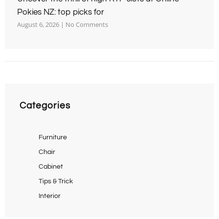
Pokies NZ: top picks for
August 6, 2026
No Comments
Categories
Furniture
Chair
Cabinet
Tips & Trick
Interior