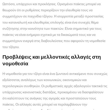
Ωστόσο, υπάρχουν και προκλήσεις. Ορισμένοι παίκτες μπορεί να
θεωρούν ότι οι ρυθμίσεις περιορίζουν την ελευθερία τους να
συμμετέχουν σε παιχνίδια τζόγου. Η ισορροπία μεταξύ προστασίας
του καταναλωτή και ελευθερίας επιλογής είναι ένα συνεχές θέμα
συζήτησης στην κοινότητα των παικτών. Είναι σημαντικό για τους
παίκτες να είναι ενήμεροι σχετικά με τα δικαιώματά τους και να
συμμετέχουν ενεργά στις διαβουλεύσεις που αφορούν τη νομοθεσία
του τζόγου.
Προβλέψεις και μελλοντικές αλλαγές στη
νομοθεσία
Η νομοθεσία για τον τζόγο είναι ένα ζωντανό αντικείμενο που συνεχώς
εξελίσσεται, αναλόγως των κοινωνικών, οικονομικών και
τεχνολογικών συνθηκών. Οι ρυθμιστικές αρχές αξιολογούν τακτικά τις
υπάρχουσες κανονιστικές διατάξεις, προκειμένου να διασφαλίσουν
ότι καλύπτουν τις ανάγκες της αγοράς και προστατεύουν τους
παίκτες. Οι αλλαγές αυτές μπορεί να περιλαμβάνουν την