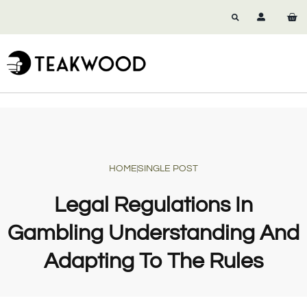
HOME
SINGLE POST
Legal Regulations In
Gambling Understanding And
Adapting To The Rules