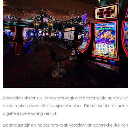
Bovendien bieden online casino’s vaak een breder scala aan spellen 
dealer-opties, de variëteit is bijna eindeloos. Dit betekent dat spe
algehele spelervaring verrijkt.
Daarnaast zijn online casino’s vaak voorzien van aantrekkelijke bo