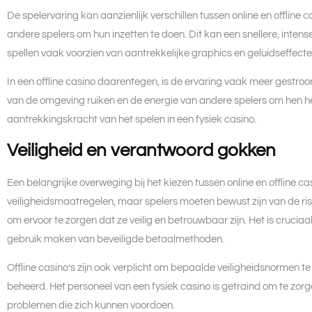
De spelervaring kan aanzienlijk verschillen tussen online en offline c
andere spelers om hun inzetten te doen. Dit kan een snellere, intense
spellen vaak voorzien van aantrekkelijke graphics en geluidseffecte
In een offline casino daarentegen, is de ervaring vaak meer gestroom
van de omgeving ruiken en de energie van andere spelers om hen he
aantrekkingskracht van het spelen in een fysiek casino.
Veiligheid en verantwoord gokken
Een belangrijke overweging bij het kiezen tussen online en offline ca
veiligheidsmaatregelen, maar spelers moeten bewust zijn van de risi
om ervoor te zorgen dat ze veilig en betrouwbaar zijn. Het is crucia
gebruik maken van beveiligde betaalmethoden.
Offline casino’s zijn ook verplicht om bepaalde veiligheidsnormen
beheerd. Het personeel van een fysiek casino is getraind om te zorg
problemen die zich kunnen voordoen.