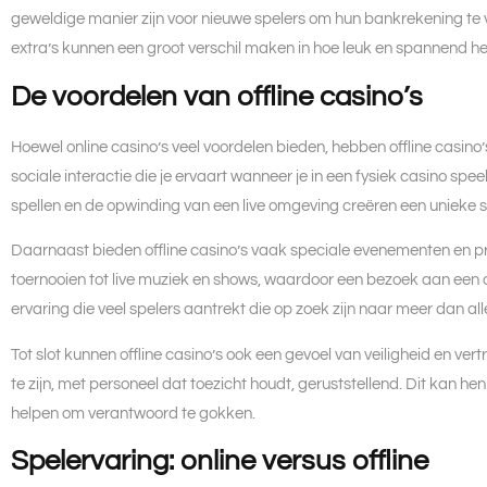
geweldige manier zijn voor nieuwe spelers om hun bankrekening te v
extra’s kunnen een groot verschil maken in hoe leuk en spannend het
De voordelen van offline casino’s
Hoewel online casino’s veel voordelen bieden, hebben offline casino
sociale interactie die je ervaart wanneer je in een fysiek casino sp
spellen en de opwinding van een live omgeving creëren een unieke sfee
Daarnaast bieden offline casino’s vaak speciale evenementen en prom
toernooien tot live muziek en shows, waardoor een bezoek aan een c
ervaring die veel spelers aantrekt die op zoek zijn naar meer dan all
Tot slot kunnen offline casino’s ook een gevoel van veiligheid en ve
te zijn, met personeel dat toezicht houdt, geruststellend. Dit kan h
helpen om verantwoord te gokken.
Spelervaring: online versus offline