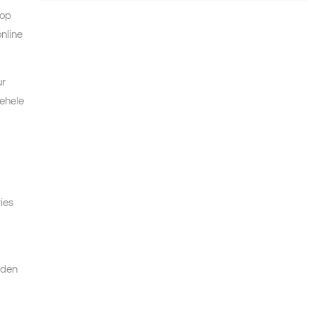
 op
online
ur
gehele
ies
rden