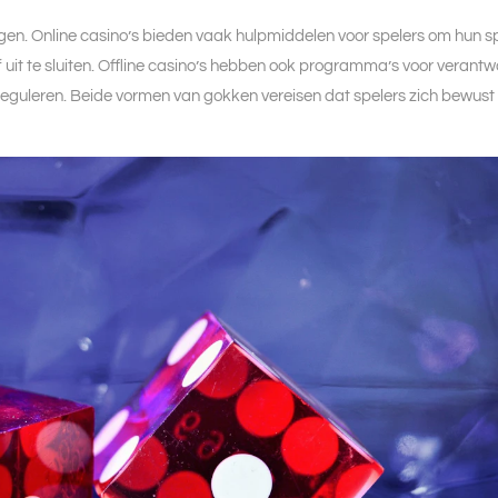
gen. Online casino’s bieden vaak hulpmiddelen voor spelers om hun s
f uit te sluiten. Offline casino’s hebben ook programma’s voor verant
 reguleren. Beide vormen van gokken vereisen dat spelers zich bewust 