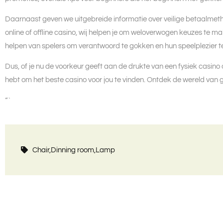
Daarnaast geven we uitgebreide informatie over veilige betaalmethod
online of offline casino, wij helpen je om weloverwogen keuzes te ma
helpen van spelers om verantwoord te gokken en hun speelplezier t
Dus, of je nu de voorkeur geeft aan de drukte van een fysiek casino
hebt om het beste casino voor jou te vinden. Ontdek de wereld van 
“`
Chair,
Dinning room,
Lamp