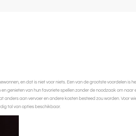
wonnen, en dat is niet voor niets. Een van de grootste voordelen is he
n en genieten van hun favoriete spellen zonder de noodzaak om naar 
ld dat anders aan vervoer en andere kosten besteed zou worden. Voor wi
rdig tal van opties beschikbaar.