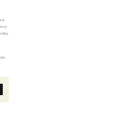
aus
Thema
olles
die