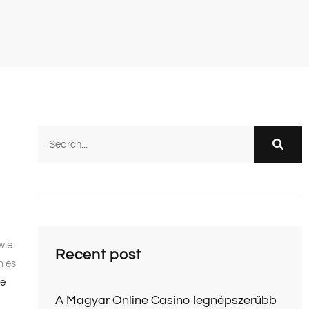
wie
Recent post
m es
re
A Magyar Online Casino legnépszerűbb