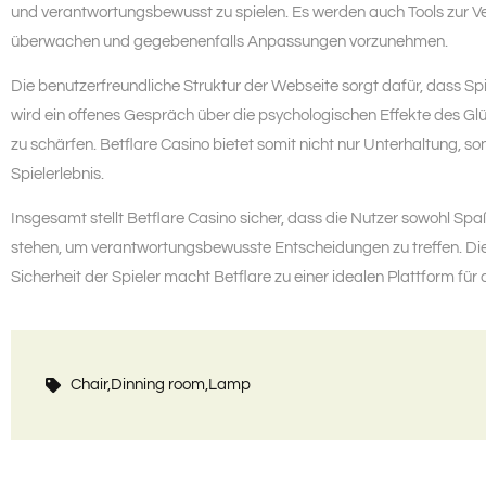
und verantwortungsbewusst zu spielen. Es werden auch Tools zur Ver
überwachen und gegebenenfalls Anpassungen vorzunehmen.
Die benutzerfreundliche Struktur der Webseite sorgt dafür, dass Sp
wird ein offenes Gespräch über die psychologischen Effekte des Glü
zu schärfen. Betflare Casino bietet somit nicht nur Unterhaltung, s
Spielerlebnis.
Insgesamt stellt Betflare Casino sicher, dass die Nutzer sowohl Sp
stehen, um verantwortungsbewusste Entscheidungen zu treffen. D
Sicherheit der Spieler macht Betflare zu einer idealen Plattform für a
Chair,
Dinning room,
Lamp