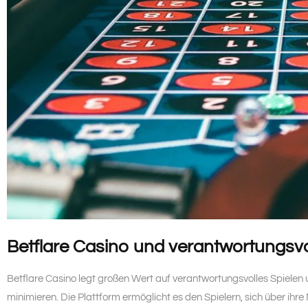
Betflare Casino und verantwortungsvo
Betflare Casino legt großen Wert auf verantwortungsvolles Spielen
minimieren. Die Plattform ermöglicht es den Spielern, sich über ihr