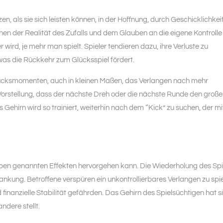
 als sie sich leisten können, in der Hoffnung, durch Geschicklichkei
en der Realität des Zufalls und dem Glauben an die eigene Kontrolle
 wird, je mehr man spielt. Spieler tendieren dazu, ihre Verluste zu
was die Rückkehr zum Glücksspiel fördert.
lücksmomenten, auch in kleinen Maßen, das Verlangen nach mehr
r Vorstellung, dass der nächste Dreh oder die nächste Runde den groß
Gehirn wird so trainiert, weiterhin nach dem “Kick” zu suchen, der mi
 oben genannten Effekten hervorgehen kann. Die Wiederholung des Spi
ankung. Betroffene verspüren ein unkontrollierbares Verlangen zu spie
 finanzielle Stabilität gefährden. Das Gehirn des Spielsüchtigen hat s
ndere stellt.