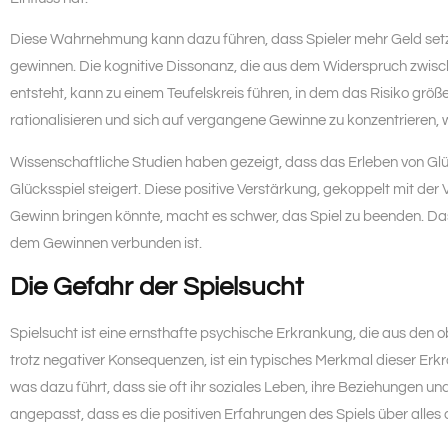
Diese Wahrnehmung kann dazu führen, dass Spieler mehr Geld setzen,
gewinnen. Die kognitive Dissonanz, die aus dem Widerspruch zwisch
entsteht, kann zu einem Teufelskreis führen, in dem das Risiko größer
rationalisieren und sich auf vergangene Gewinne zu konzentrieren, 
Wissenschaftliche Studien haben gezeigt, dass das Erleben von G
Glücksspiel steigert. Diese positive Verstärkung, gekoppelt mit de
Gewinn bringen könnte, macht es schwer, das Spiel zu beenden. Das 
dem Gewinnen verbunden ist.
Die Gefahr der Spielsucht
Spielsucht ist eine ernsthafte psychische Erkrankung, die aus den
trotz negativer Konsequenzen, ist ein typisches Merkmal dieser Erkr
was dazu führt, dass sie oft ihr soziales Leben, ihre Beziehungen und
angepasst, dass es die positiven Erfahrungen des Spiels über alles a