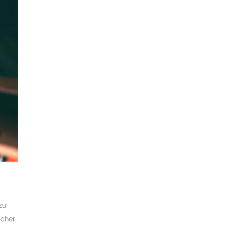
zu
icher