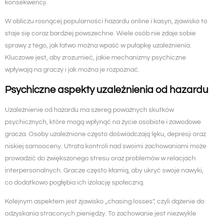
konsekwencji.
W obliczu rosnącej popularności hazardu online i kasyn, zjawisko to
staje się coraz bardziej powszechne. Wiele osób nie zdaje sobie
sprawy z tego, jak łatwo można wpaść w pułapkę uzależnienia.
Kluczowe jest, aby zrozumieć, jakie mechanizmy psychiczne
wpływają na graczy i jak można je rozpoznać.
Psychiczne aspekty uzależnienia od hazardu
Uzależnienie od hazardu ma szereg poważnych skutków
psychicznych, które mogą wpłynąć na życie osobiste i zawodowe
gracza. Osoby uzależnione często doświadczają lęku, depresji oraz
niskiej samooceny. Utrata kontroli nad swoimi zachowaniami może
prowadzić do zwiększonego stresu oraz problemów w relacjach
interpersonalnych. Gracze często kłamią, aby ukryć swoje nawyki,
co dodatkowo pogłębia ich izolację społeczną.
Kolejnym aspektem jest zjawisko „chasing losses”, czyli dążenie do
odzyskania straconych pieniędzy. To zachowanie jest niezwykle