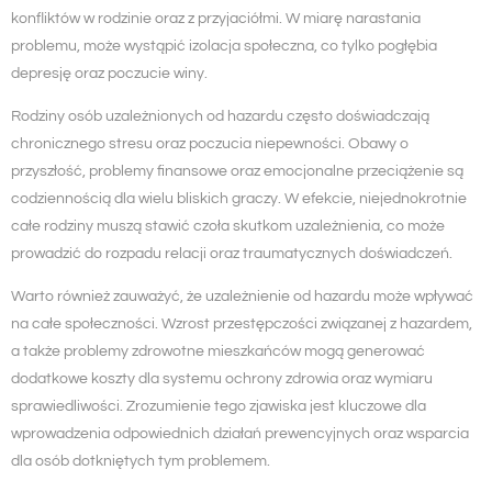
konfliktów w rodzinie oraz z przyjaciółmi. W miarę narastania
problemu, może wystąpić izolacja społeczna, co tylko pogłębia
depresję oraz poczucie winy.
Rodziny osób uzależnionych od hazardu często doświadczają
chronicznego stresu oraz poczucia niepewności. Obawy o
przyszłość, problemy finansowe oraz emocjonalne przeciążenie są
codziennością dla wielu bliskich graczy. W efekcie, niejednokrotnie
całe rodziny muszą stawić czoła skutkom uzależnienia, co może
prowadzić do rozpadu relacji oraz traumatycznych doświadczeń.
Warto również zauważyć, że uzależnienie od hazardu może wpływać
na całe społeczności. Wzrost przestępczości związanej z hazardem,
a także problemy zdrowotne mieszkańców mogą generować
dodatkowe koszty dla systemu ochrony zdrowia oraz wymiaru
sprawiedliwości. Zrozumienie tego zjawiska jest kluczowe dla
wprowadzenia odpowiednich działań prewencyjnych oraz wsparcia
dla osób dotkniętych tym problemem.