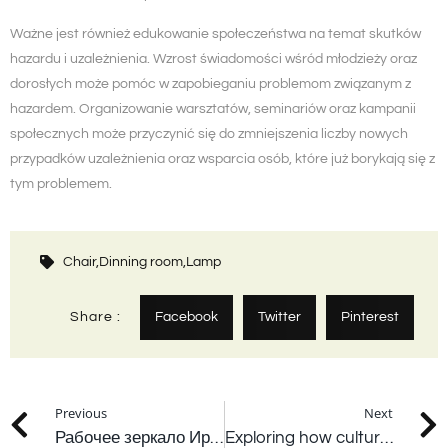
Ważne jest również edukowanie społeczeństwa na temat skutków
hazardu i uzależnienia. Wzrost świadomości wśród młodzieży oraz
dorosłych może pomóc w zapobieganiu problemom związanym z
hazardem. Organizowanie warsztatów, seminariów oraz kampanii
społecznych może przyczynić się do zmniejszenia liczby nowych
przypadków uzależnienia oraz wsparcia osób, które już borykają się z
tym problemem.
Chair,
Dinning room,
Lamp
Share :
Facebook
Twitter
Pinterest
Previous
Next
Рабочее зеркало Ирис Казино (Iris Casino) сегодня
Exploring how cultural perspectives shape gambling habits worldwide