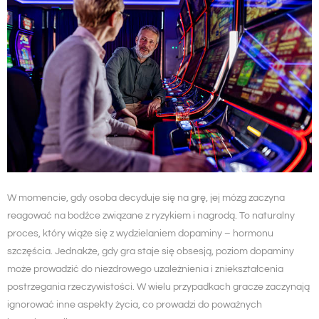
W momencie, gdy osoba decyduje się na grę, jej mózg zaczyna
reagować na bodźce związane z ryzykiem i nagrodą. To naturalny
proces, który wiąże się z wydzielaniem dopaminy – hormonu
szczęścia. Jednakże, gdy gra staje się obsesją, poziom dopaminy
może prowadzić do niezdrowego uzależnienia i zniekształcenia
postrzegania rzeczywistości. W wielu przypadkach gracze zaczynają
ignorować inne aspekty życia, co prowadzi do poważnych