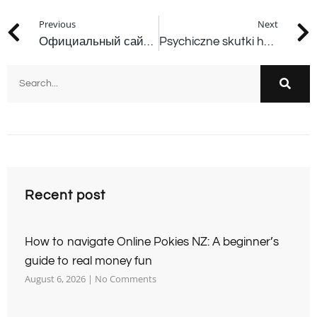
Previous
Next
Официальный сайт казино Ирис — Iris Casino
Psychiczne skutki hazardu jak gra wpływa na umysł gracza
Recent post
How to navigate Online Pokies NZ: A beginner’s
guide to real money fun
August 6, 2026
No Comments