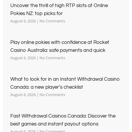
Uncover the thrill of high RTP slots at Online
Pokies NZ: top picks for
August 6, 2026
No Comments
Play online pokies with confidence at Rocket
Casino Australia: safe payments and quick
August 6, 2026
No Comments
What to look for in an Instant Withdrawal Casino
Canada: a new player’s checklist
August 6, 2026
No Comments
Fast Withdrawal Casinos Canada: Discover the
best games and instant payout options
August 6, 2026
No Comments