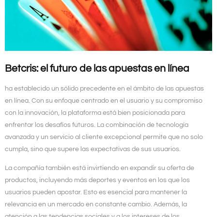
Betcris: el futuro de las apuestas en línea
ha establecido un sólido precedente en el ámbito de las apuestas
en línea. Con su enfoque centrado en el usuario y su compromiso
con la innovación, la plataforma está bien posicionada para
enfrentar los desafíos futuros. La combinación de tecnología
avanzada y un servicio al cliente excepcional permite que no solo
cumpla, sino que supere las expectativas de sus usuarios.
La compañía también está invirtiendo en expandir su oferta de
productos, incluyendo más deportes y eventos en los que los
usuarios pueden apostar. Esto es esencial para mantener la
relevancia en un mercado en constante cambio. Además, la
atención a las tendencias sociales y a los intereses de los