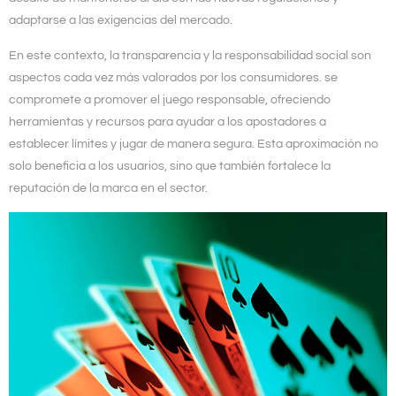
adaptarse a las exigencias del mercado.
En este contexto, la transparencia y la responsabilidad social son
aspectos cada vez más valorados por los consumidores. se
compromete a promover el juego responsable, ofreciendo
herramientas y recursos para ayudar a los apostadores a
establecer límites y jugar de manera segura. Esta aproximación no
solo beneficia a los usuarios, sino que también fortalece la
reputación de la marca en el sector.