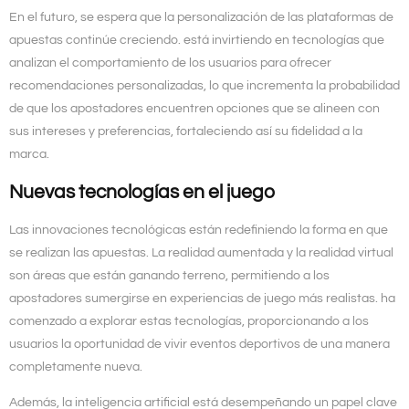
En el futuro, se espera que la personalización de las plataformas de
apuestas continúe creciendo. está invirtiendo en tecnologías que
analizan el comportamiento de los usuarios para ofrecer
recomendaciones personalizadas, lo que incrementa la probabilidad
de que los apostadores encuentren opciones que se alineen con
sus intereses y preferencias, fortaleciendo así su fidelidad a la
marca.
Nuevas tecnologías en el juego
Las innovaciones tecnológicas están redefiniendo la forma en que
se realizan las apuestas. La realidad aumentada y la realidad virtual
son áreas que están ganando terreno, permitiendo a los
apostadores sumergirse en experiencias de juego más realistas. ha
comenzado a explorar estas tecnologías, proporcionando a los
usuarios la oportunidad de vivir eventos deportivos de una manera
completamente nueva.
Además, la inteligencia artificial está desempeñando un papel clave