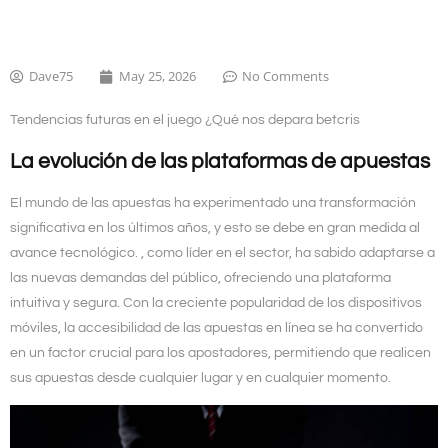
Dave75
May 25, 2026
No Comments
Tendencias futuras en el juego ¿Qué nos depara betcris
La evolución de las plataformas de apuestas
El mundo de las apuestas ha experimentado una transformación
significativa en los últimos años, y esto se debe en gran medida al
avance tecnológico. , como líder en el sector, ha sabido adaptarse a
las nuevas demandas del público, ofreciendo una plataforma
intuitiva y segura. Con la creciente popularidad de los dispositivos
móviles, la accesibilidad de las apuestas en línea se ha convertido
en un factor crucial para los apostadores, permitiendo que realicen
sus apuestas desde cualquier lugar y en cualquier momento.