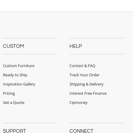
CUSTOM
HELP
Custom Furniture
Contact & FAQ
Ready to Ship
Track Your Order
Inspiration Gallery
Shipping & Delivery
Pricing
Interest Free Finance
Get a Quote
Cipmoney
SUPPORT
CONNECT