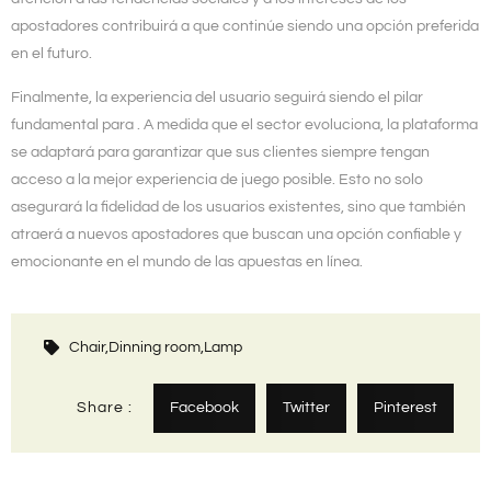
apostadores contribuirá a que continúe siendo una opción preferida
en el futuro.
Finalmente, la experiencia del usuario seguirá siendo el pilar
fundamental para . A medida que el sector evoluciona, la plataforma
se adaptará para garantizar que sus clientes siempre tengan
acceso a la mejor experiencia de juego posible. Esto no solo
asegurará la fidelidad de los usuarios existentes, sino que también
atraerá a nuevos apostadores que buscan una opción confiable y
emocionante en el mundo de las apuestas en línea.
Chair,
Dinning room,
Lamp
Share :
Facebook
Twitter
Pinterest