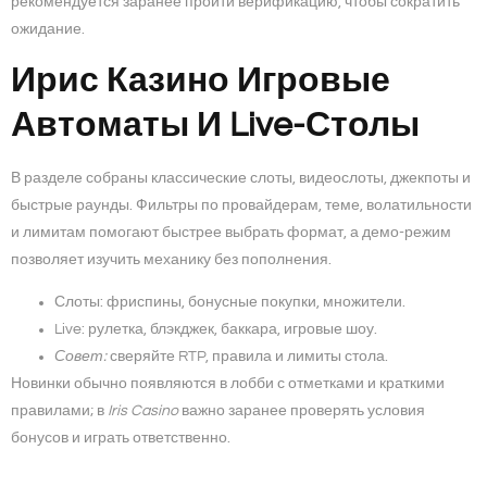
рекомендуется заранее пройти верификацию, чтобы сократить
ожидание.
Ирис Казино Игровые
Автоматы И Live-Столы
В разделе собраны классические слоты, видеослоты, джекпоты и
быстрые раунды. Фильтры по провайдерам, теме, волатильности
и лимитам помогают быстрее выбрать формат, а демо-режим
позволяет изучить механику без пополнения.
Слоты:
фриспины, бонусные покупки, множители.
Live:
рулетка, блэкджек, баккара, игровые шоу.
Совет:
сверяйте RTP, правила и лимиты стола.
Новинки обычно появляются в лобби с отметками и краткими
правилами; в
Iris Casino
важно заранее проверять условия
бонусов и играть ответственно.