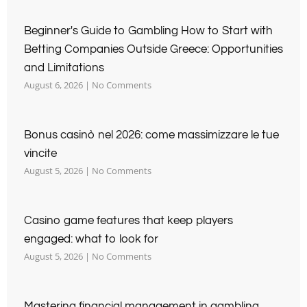
Beginner's Guide to Gambling How to Start with
Betting Companies Outside Greece: Opportunities
and Limitations
August 6, 2026
No Comments
Bonus casinò nel 2026: come massimizzare le tue
vincite
August 5, 2026
No Comments
Casino game features that keep players
engaged: what to look for
August 5, 2026
No Comments
Mastering financial management in gambling