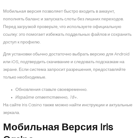
Мобильная версия позволяет быстро входить в аккаунт,
пополнять баланс и запускать слоты без лишних переходов.
Перед загрузкой проверьте, что используете официальную
ссылку: это помогает избежать поддельных файлов и сохранить
доступ к профилю.
Для установки обычно достаточно выбрать версию для Android
или iOS, подтвердить скачивание и следовать подсказкам на
экране. Если система запросит разрешения, предоставляйте
только необходимые.
Обновления
ставьте своевременно.
Играйте ответственно, 18+.
На сайте Iris Casino также можно найти инструкции и актуальные
зеркала.
Мобильная Версия Iris