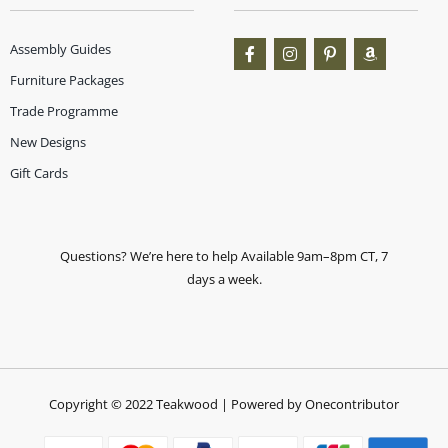
Assembly Guides
Furniture Packages
Trade Programme
New Designs
Gift Cards
Questions? We’re here to help Available 9am–8pm CT, 7
days a week.
Copyright © 2022 Teakwood | Powered by Onecontributor