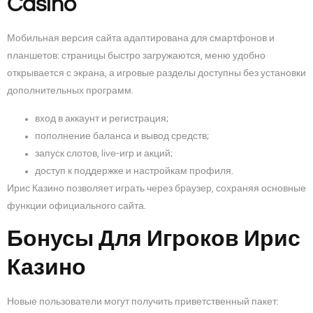
Casino
Мобильная версия сайта адаптирована для смартфонов и
планшетов: страницы быстро загружаются, меню удобно
открывается с экрана, а игровые разделы доступны без установки
дополнительных программ.
вход в аккаунт и регистрация;
пополнение баланса и вывод средств;
запуск слотов, live-игр и акций;
доступ к поддержке и настройкам профиля.
Ирис Казино
позволяет играть через браузер, сохраняя основные
функции официального сайта.
Бонусы Для Игроков Ирис
Казино
Новые пользователи могут получить приветственный пакет: