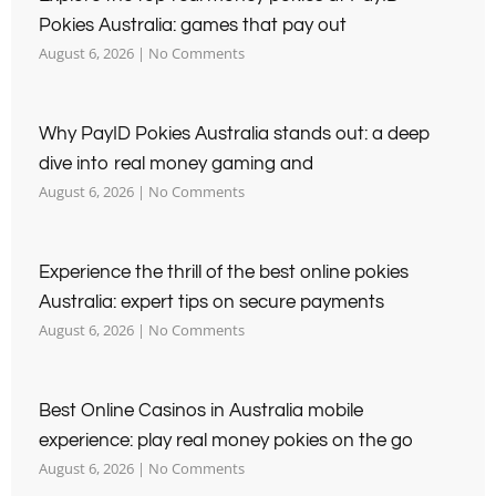
Pokies Australia: games that pay out
August 6, 2026
No Comments
Why PayID Pokies Australia stands out: a deep
dive into real money gaming and
August 6, 2026
No Comments
Experience the thrill of the best online pokies
Australia: expert tips on secure payments
August 6, 2026
No Comments
Best Online Casinos in Australia mobile
experience: play real money pokies on the go
August 6, 2026
No Comments