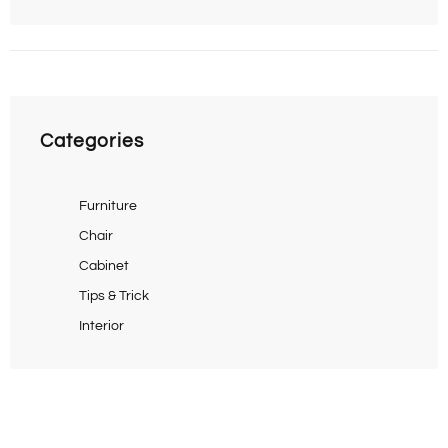
Categories
Furniture
Chair
Cabinet
Tips & Trick
Interior