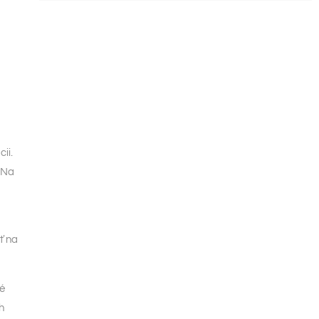
ii.
 Na
ť na
né
h