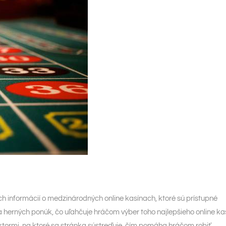
 informácií o medzinárodných online kasínach, ktoré sú prístupné
herných ponúk, čo uľahčuje hráčom výber toho najlepšieho online ka
ktormi, na ktoré sa stránka sústreďuje, čím pomáha hráčom robiť