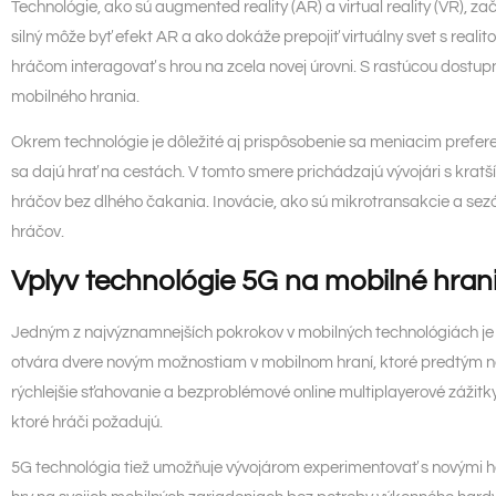
Technológie, ako sú augmented reality (AR) a virtual reality (VR), 
silný môže byť efekt AR a ako dokáže prepojiť virtuálny svet s reali
hráčom interagovať s hrou na zcela novej úrovni. S rastúcou dostu
mobilného hrania.
Okrem technológie je dôležité aj prispôsobenie sa meniacim prefere
sa dajú hrať na cestách. V tomto smere prichádzajú vývojári s krat
hráčov bez dlhého čakania. Inovácie, ako sú mikrotransakcie a sezó
hráčov.
Vplyv technológie 5G na mobilné hran
Jedným z najvýznamnejších pokrokov v mobilných technológiách je nas
otvára dvere novým možnostiam v mobilnom hraní, ktoré predtým nebo
rýchlejšie sťahovanie a bezproblémové online multiplayerové zážitky.
ktoré hráči požadujú.
5G technológia tiež umožňuje vývojárom experimentovať s novými h