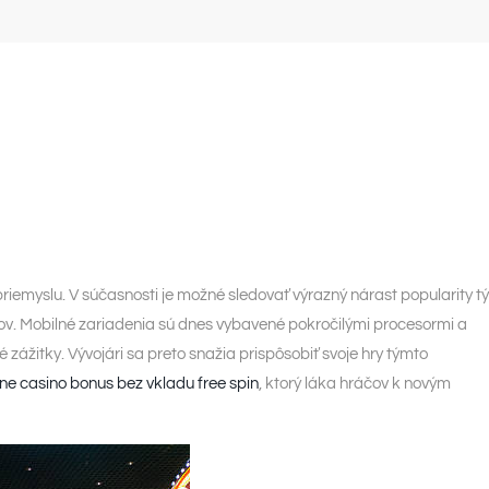
iemyslu. V súčasnosti je možné sledovať výrazný nárast popularity t
ov. Mobilné zariadenia sú dnes vybavené pokročilými procesormi a
 zážitky. Vývojári sa preto snažia prispôsobiť svoje hry týmto
ne casino bonus bez vkladu free spin
, ktorý láka hráčov k novým