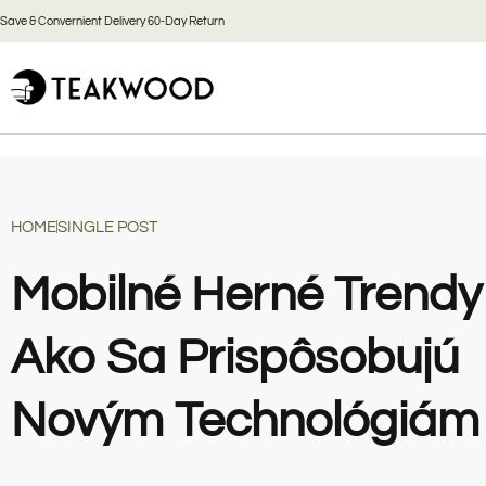
Save & Convernient Delivery 60-Day Return
HOME
SINGLE POST
Mobilné Herné Trendy
Ako Sa Prispôsobujú
Novým Technológiám