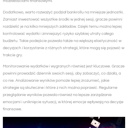
możliwościami finansowymi.
Dodatkowo, warto rozważyć podział bankrollu na mniejsze jednostki.
Zamiast inwestować wszystkie środki w jednej sesji, gracze powinni
rozdzielić je na kilka mniejszych zakładów. Dzięki temu można lepiej
kontrolować wydatki i zmniejszyć ryzyko szybkiej utraty całego
budżetu. Takie podejście pozwala także na większą elastyczność w
decyzjach i korzystanie z różnych strategii, które mogą się pojawić w
trakcie gry.
Monitorowanie wydatków i wygranych również jest kluczowe. Gracze
powinni prowadzić dziennik swoich sesji, aby zobaczyć, co działa, a
co nie. Analizowanie wyników pomoże lepiej zrozumieć, jakie
strategie są skuteczne i które z nich można poprawić. Regularne
przeglądanie wyników pozwala również na lepsze zarządzanie
emocjami i uniknięcie sytuacji, w której emocje wpływają na decyzje
finansowe.