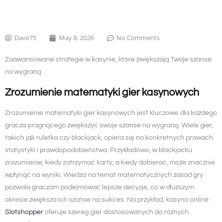
Dave75
May 8, 2026
No Comments
Zaawansowane strategie w kasynie, które zwiększają Twoje szanse
na wygraną
Zrozumienie matematyki gier kasynowych
Zrozumienie matematyki gier kasynowych jest kluczowe dla każdego
gracza pragnącego zwiększyć swoje szanse na wygraną. Wiele gier,
takich jak ruletka czy blackjack, opiera się na konkretnych prawach
statystyki i prawdopodobieństwa. Przykładowo, w blackjacku
zrozumienie, kiedy zatrzymać karty, a kiedy dobierać, może znacznie
wpłynąć na wyniki. Wiedza na temat matematycznych zasad gry
pozwala graczom podejmować lepsze decyzje, co w dłuższym
okresie zwiększa ich szanse na sukces. Na przykład, kasyno online
Slotshopper
oferuje szereg gier dostosowanych do różnych